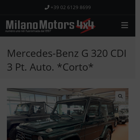
Salta
+39 02 6129 8699
al
contenuto
Mercedes-Benz G 320 CDI
3 Pt. Auto. *Corto*
🔍