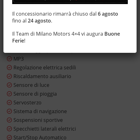
Isofix
Il concessionario rimarrà chiuso dal
6 agosto
Lettore CD
fino al
24 agosto
.
Luci diurne
Luci diurne LED
Il Team di Milano Motors 4×4 vi augura
Buone
Ferie
!
Marmitta catalitica
Monitoraggio pressione pneumatici
MP3
Regolazione elettrica sedili
Riscaldamento ausiliario
Sensore di luce
Sensore di pioggia
Servosterzo
Sistema di navigazione
Sospensioni sportive
Specchietti laterali elettrici
Start/Stop Automatico