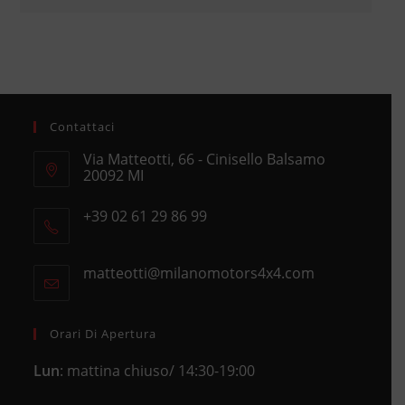
Contattaci
Via Matteotti, 66 - Cinisello Balsamo
20092 MI
Opens
+39 02 61 29 86 99
in
Opens
a
in
new
matteotti@milanomotors4x4.com
Opens
your
tab
in
application
your
application
Orari Di Apertura
Lun
: mattina chiuso/ 14:30-19:00