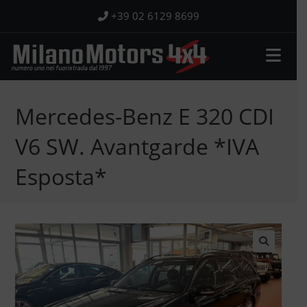
Salta
+39 02 6129 8699
al
contenuto
Mercedes-Benz E 320 CDI
V6 SW. Avantgarde *IVA
Esposta*
🔍