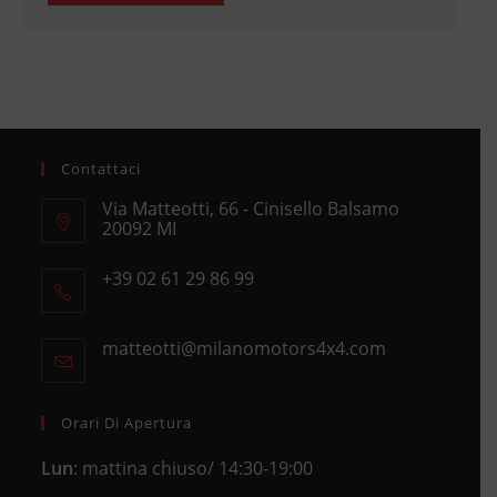
Contattaci
Via Matteotti, 66 - Cinisello Balsamo
20092 MI
Opens
+39 02 61 29 86 99
in
Opens
a
in
new
matteotti@milanomotors4x4.com
Opens
your
tab
in
application
your
application
Orari Di Apertura
Lun
: mattina chiuso/ 14:30-19:00