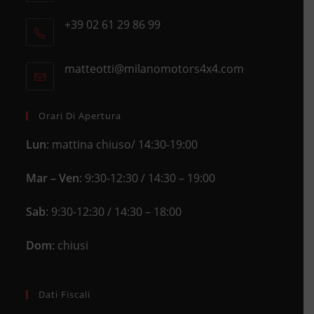
Opens
+39 02 61 29 86 99
in
Opens
a
in
new
matteotti@milanomotors4x4.com
Opens
your
tab
in
application
your
application
Orari Di Apertura
Lun
: mattina chiuso/ 14:30-19:00
Mar – Ven
: 9:30-12:30 / 14:30 – 19:00
Sab
: 9:30-12:30 / 14:30 – 18:00
Dom
: chiusi
Dati Fiscali