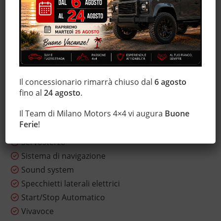
Isofix
Lettore CD
Leve al volante
Luci diurne
Marmitta catalitica
MP3
Il concessionario rimarrà chiuso dal
6 agosto
Sedile posteriore sdoppiato
fino al
24 agosto
.
Sensore di luce
Il Team di Milano Motors 4×4 vi augura
Buone
Sensori di parcheggio anteriori
Ferie
!
Sensori di parcheggio posteriori
Servosterzo
Sistema di navigazione
Sound system
Specchietti laterali elettrici
Start/Stop Automatico
Vivavoce