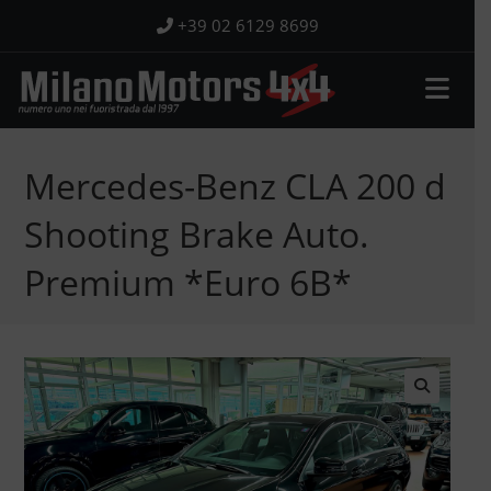
Salta
+39 02 6129 8699
al
contenuto
Mercedes-Benz CLA 200 d
Shooting Brake Auto.
Premium *Euro 6B*
🔍