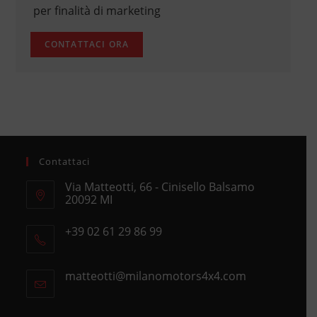
per finalità di marketing
Contattaci
Via Matteotti, 66 - Cinisello Balsamo
20092 MI
Opens
+39 02 61 29 86 99
in
Opens
a
in
new
matteotti@milanomotors4x4.com
Opens
your
tab
in
application
your
application