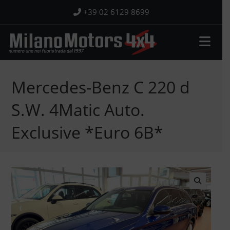
Salta
+39 02 6129 8699
al
contenuto
Mercedes-Benz C 220 d
S.W. 4Matic Auto.
Exclusive *Euro 6B*
🔍