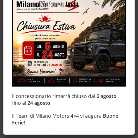
Bluetooth
Bracciolo
Cerchi in lega
Chiusura centralizzata
Climatizzatore
Controllo trazione
Cruise Control
ESP
Fari LED
Frenata d'emergenza assistita
Immobilizzatore elettronico
Il concessionario rimarrà chiuso dal
6 agosto
Isofix
fino al
24 agosto
.
Marmitta catalitica
Monitoraggio pressione pneumatici
Il Team di Milano Motors 4×4 vi augura
Buone
Ferie
!
Regolazione elettrica sedili
Sensore di pioggia