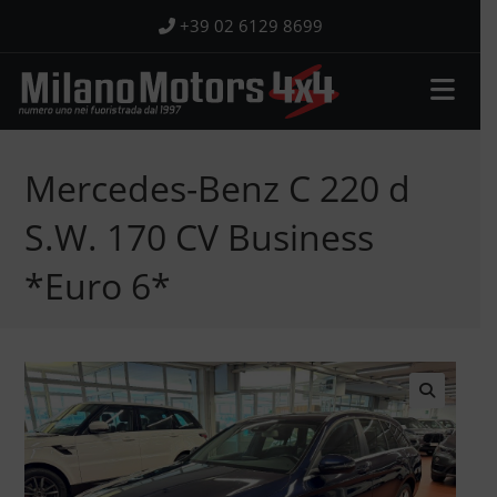
Salta
+39 02 6129 8699
al
contenuto
Mercedes-Benz C 220 d
S.W. 170 CV Business
*Euro 6*
🔍