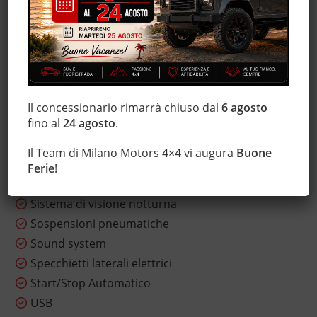
Interni in pelle
Isofix
Luci diurne
Marmitta catalitica
MP3
Regolazione elettrica sedili
Il concessionario rimarrà chiuso dal
6 agosto
fino al
24 agosto
.
Sedile posteriore sdoppiato
Sensore di pioggia
Il Team di Milano Motors 4×4 vi augura
Buone
Servosterzo
Ferie
!
Sistema di navigazione
Sistema di visione notturna
Sospensioni pneumatiche
Sound system
Specchietti laterali elettrici
Start/Stop Automatico
USB