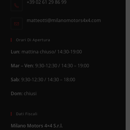
+39 02 61 29 86 99
in
Opens
a
in
new
matteotti@milanomotors4x4.com
Opens
your
tab
in
application
your
application
Orari Di Apertura
Lun
: mattina chiuso/ 14:30-19:00
Mar – Ven
: 9:30-12:30 / 14:30 – 19:00
Sab
: 9:30-12:30 / 14:30 – 18:00
Dom
: chiusi
Dati Fiscali
Milano Motors 4×4 S.r.l.