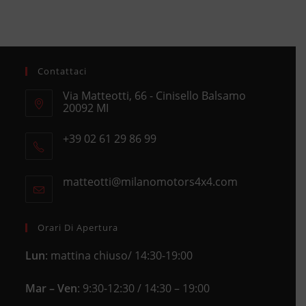
Contattaci
Via Matteotti, 66 - Cinisello Balsamo
20092 MI
Opens
+39 02 61 29 86 99
in
Opens
a
in
new
matteotti@milanomotors4x4.com
Opens
your
tab
in
application
your
application
Orari Di Apertura
Lun
: mattina chiuso/ 14:30-19:00
Mar – Ven
: 9:30-12:30 / 14:30 – 19:00