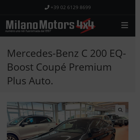
Salta
+39 02 6129 8699
al
contenuto
Mercedes-Benz C 200 EQ-
Boost Coupé Premium
Plus Auto.
🔍