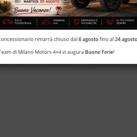
 ricarica a corrente continua (ricarica DC) – cockpit e schermo
ografico – retrocamera per parcheggio assistito – specchietti
IZZATE CON TRATTAMENTI DI VAPORE, OZONO E
 concessionario rimarrà chiuso dal
6 agosto
fino al
24 agost
 Team di Milano Motors 4×4 vi augura
Buone Ferie
!
di estensione della garanzia con i leader del mercato ”Opteven” e
0 anni Numeri Uno Nei Fuoristrada con un’ esposizione da più di