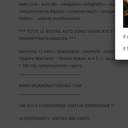
AMG Line – euro 6D – navigatore cartografico – sistema di
completamente digitale – schermo touch – navigatore cart
elettrici – volante multifunzione
*** TUTTE LE NOSTRE AUTO SONO SANIFICATE E IGIEN
Il
DISINFETTANTE/VIRUCIDA ***
Il
Garantita 12 mesi – finanziabile – permute – possibilità 
”Mapfre Warranty” – Milano Motors 4×4 S.r.l. da più di 2
1.500 mq completamente coperti
____________________________________
WWW.MILANOMOTORS4X4.COM
____________________________________
100 SUV E FUORISTRADA USATI IN ESPOSIZIONE !!!
ACQUISTIAMO IL VOSTRO 4X4 USATO