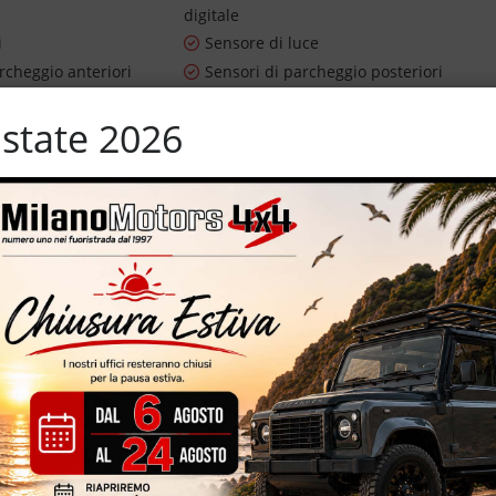
digitale
i
Sensore di luce
rcheggio anteriori
Sensori di parcheggio posteriori
avigazione
Sound system
state 2026
utomatico
Telecamera per parcheggio assistito
Vivavoce
ifunzione
al mese € 37.900,00 in 84 mesi SENZA anticipo: € 699,00 al mese
à ed eventuali assicurazioni)
stimento Premium AMG Line – 22.870 Km certificati, garantiti e
rchi in lega da 18” AMG Line – sedili sportivi con dettagli rossi