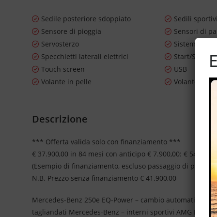
Sedile posteriore sdoppiato
Sedili sportiv
Sensore di pioggia
Sensori di pa
Servosterzo
Sistema di n
E
Specchietti laterali elettrici
Start/Stop A
Touch screen
USB
Volante in pelle
Volante mult
Descrizione
*** Offerta valida solo con finanziamento ***
€ 37.900,00 in 84 mesi con anticipo € 7.900,00: € 549,00 
(Esempio di finanziamento, escluso passaggio di propriet
N.B. Prezzo senza finanziamento € 41.900,00
Mercedes-Benz 250e EQ-Power – cambio automatico – alle
tagliandati Mercedes-Benz – interni sportivi AMG Line – ce