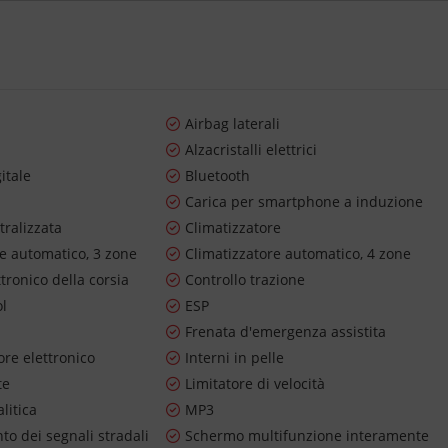
Airbag laterali
Alzacristalli elettrici
itale
Bluetooth
Carica per smartphone a induzione
tralizzata
Climatizzatore
re automatico, 3 zone
Climatizzatore automatico, 4 zone
ttronico della corsia
Controllo trazione
ol
ESP
Frenata d'emergenza assistita
re elettronico
Interni in pelle
te
Limitatore di velocità
litica
MP3
o dei segnali stradali
Schermo multifunzione interamente