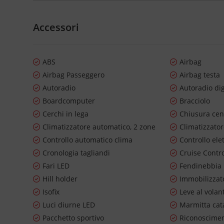
Accessori
ABS
Airbag
Airbag Passeggero
Airbag testa
Autoradio
Autoradio dig
Boardcomputer
Bracciolo
Cerchi in lega
Chiusura cen
Climatizzatore automatico, 2 zone
Climatizzato
Controllo automatico clima
Controllo ele
Cronologia tagliandi
Cruise Contr
Fari LED
Fendinebbia
Hill holder
Immobilizzato
Isofix
Leve al volan
Luci diurne LED
Marmitta cata
Pacchetto sportivo
Riconosciment