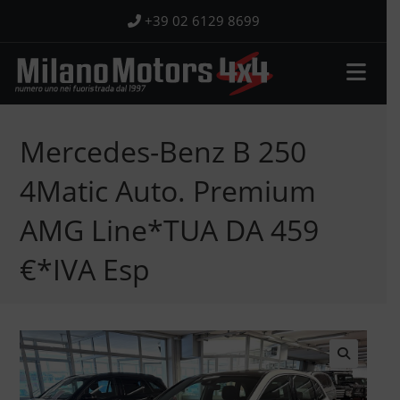
Salta
+39 02 6129 8699
al
contenuto
Mercedes-Benz B 250
4Matic Auto. Premium
AMG Line*TUA DA 459
€*IVA Esp
🔍