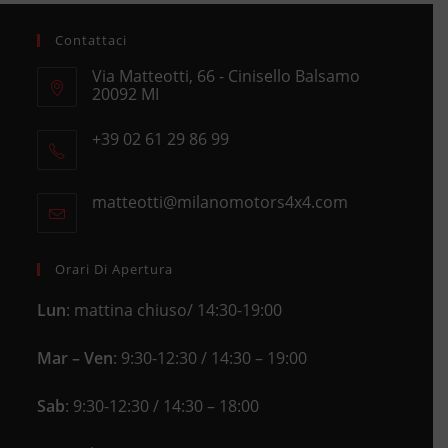
Contattaci
Via Matteotti, 66 - Cinisello Balsamo
20092 MI
Opens
+39 02 61 29 86 99
in
Opens
a
in
new
matteotti@milanomotors4x4.com
Opens
your
tab
in
application
your
application
Orari Di Apertura
Lun
: mattina chiuso/ 14:30-19:00
Mar – Ven
: 9:30-12:30 / 14:30 – 19:00
Sab
: 9:30-12:30 / 14:30 – 18:00