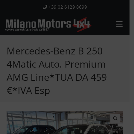
Salta
+39 02 6129 8699
al
contenuto
Mercedes-Benz B 250
4Matic Auto. Premium
AMG Line*TUA DA 459
€*IVA Esp
🔍