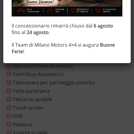
Sensore di pioggia
Sensori di parcheggio anteriori
Sensori di parcheggio posteriori
Il concessionario rimarrà chiuso dal
6 agosto
Sistema di navigazione
fino al
24 agosto
.
Sistema di visione notturna
Il Team di Milano Motors 4×4 vi augura
Buone
Sospensioni sportive
Ferie
!
Sound system
Specchietti laterali elettrici
Start/Stop Automatico
Telecamera per parcheggio assistito
Tetto panorama
Tettuccio apribile
Touch screen
USB
Vivavoce
Volante in pelle