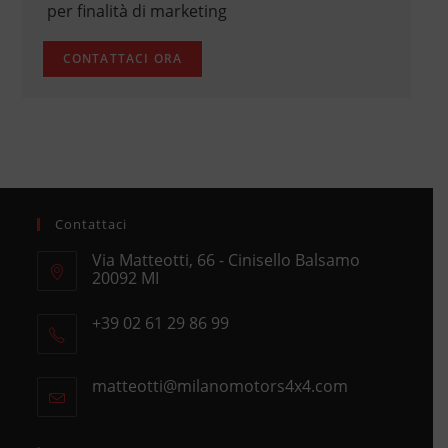
per finalità di marketing
Contattaci
Via Matteotti, 66 - Cinisello Balsamo
20092 MI
Opens
+39 02 61 29 86 99
in
Opens
a
in
new
matteotti@milanomotors4x4.com
Opens
your
tab
in
application
your
application