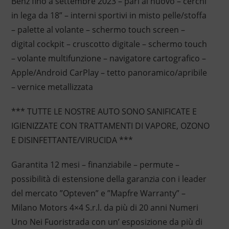
Benz fino a settembre 2023 – pari al nuovo – cerchi
in lega da 18” – interni sportivi in misto pelle/stoffa
– palette al volante – schermo touch screen –
digital cockpit – cruscotto digitale – schermo touch
– volante multifunzione – navigatore cartografico –
Apple/Android CarPlay – tetto panoramico/apribile
– vernice metallizzata
*** TUTTE LE NOSTRE AUTO SONO SANIFICATE E
IGIENIZZATE CON TRATTAMENTI DI VAPORE, OZONO
E DISINFETTANTE/VIRUCIDA ***
Garantita 12 mesi – finanziabile – permute –
possibilità di estensione della garanzia con i leader
del mercato ”Opteven” e ”Mapfre Warranty” –
Milano Motors 4×4 S.r.l. da più di 20 anni Numeri
Uno Nei Fuoristrada con un’ esposizione da più di