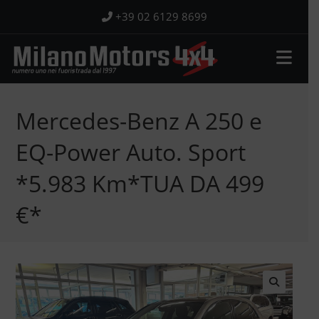
Salta
+39 02 6129 8699
al
contenuto
Mercedes-Benz A 250 e
EQ-Power Auto. Sport
*5.983 Km*TUA DA 499
€*
🔍