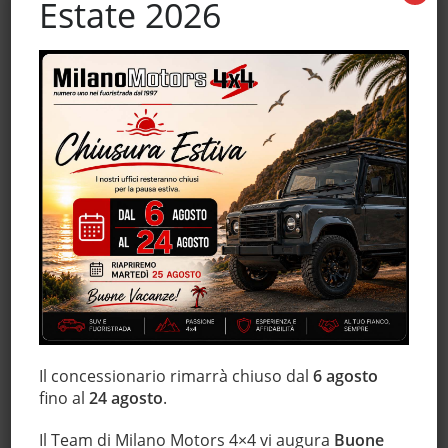
Estate 2026
Fendinebbia
Frenata d'emergenza assistita
Freno di stazionamento elettrico
Hill holder
Interni in pelle
Isofix
Leve al volante
Luci diurne
Marmitta catalitica
Monitoraggio pressione pneumatici
MP3
Pacchetto sportivo
Schermo multifunzione interamente digitale
Sedile posteriore sdoppiato
Il concessionario rimarrà chiuso dal
6 agosto
fino al
24 agosto
.
Sedili sportivi
Sensore di pioggia
Il Team di Milano Motors 4×4 vi augura
Buone