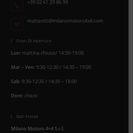
+39 02 61 29 86 99
in
Opens
a
in
new
matteotti@milanomotors4x4.com
Opens
your
tab
in
application
your
application
Orari Di Apertura
Lun
: mattina chiuso/ 14:30-19:00
Mar – Ven
: 9:30-12:30 / 14:30 – 19:00
Sab
: 9:30-12:30 / 14:30 – 18:00
Dom
: chiusi
Dati Fiscali
Milano Motors 4×4 S.r.l.