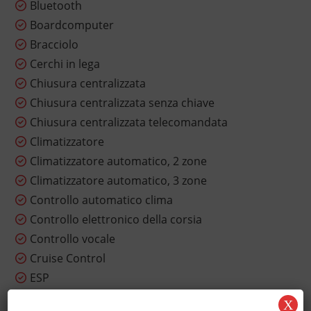
Bluetooth
Boardcomputer
Bracciolo
Cerchi in lega
Chiusura centralizzata
Chiusura centralizzata senza chiave
Chiusura centralizzata telecomandata
Climatizzatore
Climatizzatore automatico, 2 zone
Climatizzatore automatico, 3 zone
Controllo automatico clima
Controllo elettronico della corsia
Controllo vocale
Cruise Control
ESP
Fari LED
X