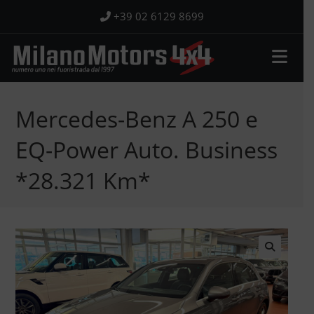
Salta
+39 02 6129 8699
al
contenuto
Mercedes-Benz A 250 e
EQ-Power Auto. Business
*28.321 Km*
🔍