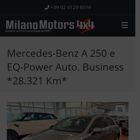
Salta
+39 02 6129 8699
al
contenuto
Mercedes-Benz A 250 e
EQ-Power Auto. Business
*28.321 Km*
🔍