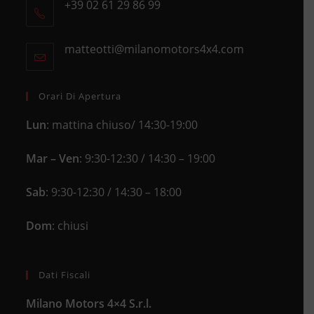
+39 02 61 29 86 99
in
Opens
a
in
new
matteotti@milanomotors4x4.com
Opens
your
tab
in
application
your
application
Orari Di Apertura
Lun
: mattina chiuso/ 14:30-19:00
Mar – Ven
: 9:30-12:30 / 14:30 – 19:00
Sab
: 9:30-12:30 / 14:30 – 18:00
Dom
: chiusi
Dati Fiscali
Milano Motors 4×4 S.r.l.