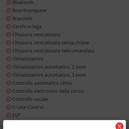
Bluetooth
Boardcomputer
Bracciolo
Cerchi in lega
Chiusura centralizzata
Chiusura centralizzata senza chiave
Chiusura centralizzata telecomandata
Climatizzatore
Climatizzatore automatico, 2 zone
Climatizzatore automatico, 3 zone
Controllo automatico clima
Controllo elettronico della corsia
Controllo vocale
Cruise Control
ESP
Fari LED
X