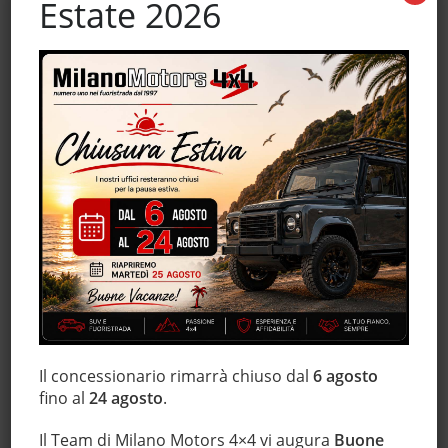
Estate 2026
Fendinebbia
Frenata d'emergenza assistita
Freno di stazionamento elettrico
Hill holder
Interni in pelle
Isofix
Leve al volante
Luci diurne
Marmitta catalitica
Monitoraggio pressione pneumatici
MP3
Pacchetto sportivo
Schermo multifunzione interamente digitale
Sedile posteriore sdoppiato
Il concessionario rimarrà chiuso dal
6 agosto
fino al
24 agosto
.
Sedili sportivi
Sensore di pioggia
Il Team di Milano Motors 4×4 vi augura
Buone