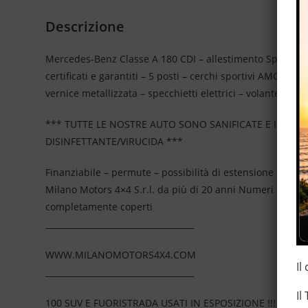
Descrizione
Mercedes-Benz Classe A 180 CDI – allestimento Sport – uni
certificati e garantiti – 5 posti – cerchi sportivi AMG in l
vernice metallizzata – specchietti elettrici – volante mult
*** TUTTE LE NOSTRE AUTO SONO SANIFICATE E IGIEN
DISINFETTANTE/VIRUCIDA ***
Finanziabile – permute – possibilità di estensione della
Milano Motors 4×4 S.r.l. da più di 20 anni Numeri Uno N
completamente coperti
____________________________________
WWW.MILANOMOTORS4X4.COM
Il
____________________________________
Il
100 SUV E FUORISTRADA USATI IN ESPOSIZIONE !!!