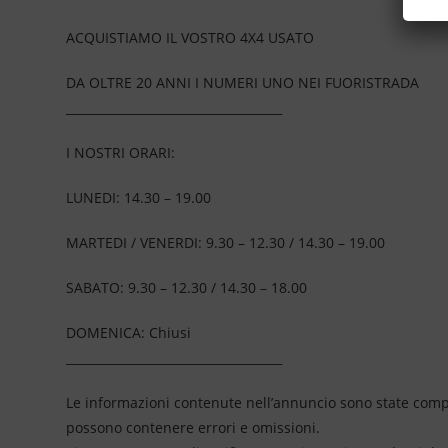
ACQUISTIAMO IL VOSTRO 4X4 USATO
DA OLTRE 20 ANNI I NUMERI UNO NEI FUORISTRADA
____________________________________
I NOSTRI ORARI:
LUNEDI: 14.30 – 19.00
MARTEDI / VENERDI: 9.30 – 12.30 / 14.30 – 19.00
SABATO: 9.30 – 12.30 / 14.30 – 18.00
DOMENICA: Chiusi
____________________________________
Le informazioni contenute nell’annuncio sono state compil
possono contenere errori e omissioni.