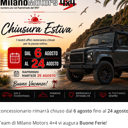
co proprietario – interni sportivi pelle/stoffa – 210.545 km
ega bicolore da 18” – euro 5B con dispositivo antiparticolato (FAP) –
ifunzione
IZZATE CON TRATTAMENTI DI VAPORE, OZONO E
 garanzia con i leader del mercato ”Mapfre Warranty” o ”Opteven” –
ei Fuoristrada con un’ esposizione da più di 1.500 mq
 concessionario rimarrà chiuso dal
6 agosto
fino al
24 agost
 Team di Milano Motors 4×4 vi augura
Buone Ferie
!