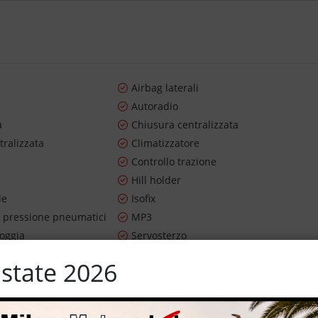
Airbag laterali
Autoradio
a
Chiusura centralizzata
tralizzata
Climatizzatore
Controllo trazione
Hill holder
le
Isofix
 pressione pneumatici
MP3
ioggia
Servosterzo
ari
Sospensioni sportive
state 2026
utomatico
Volante in pelle