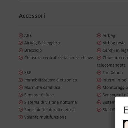
Accessori
ABS
Airbag
Airbag Passeggero
Airbag testa
Bracciolo
Cerchi in leg
Chiusura centralizzata senza chiave
Chiusura cen
telecomandata
ESP
Fari Xenon
Immobilizzatore elettronico
Interni in pel
Marmitta catalitica
Monitoraggio
Sensore di luce
Sensore di p
Sistema di visione notturna
Sistema lavaf
E
Specchietti laterali elettrici
Start/Stop A
Volante multifunzione