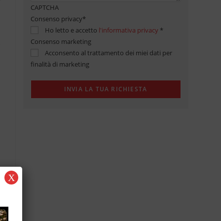
CAPTCHA
Consenso privacy
*
Ho letto e accetto
l'informativa privacy
*
Consenso marketing
Acconsento al trattamento dei miei dati per
finalità di marketing
X