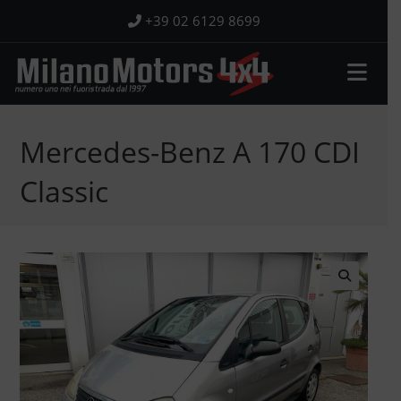
Salta
+39 02 6129 8699
al
contenuto
Mercedes-Benz A 170 CDI
Classic
🔍