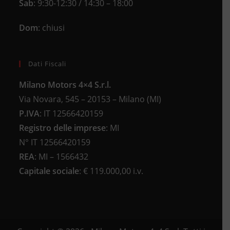
Sab
: 9:30-12:30 / 14:30 – 18:00
Dom
: chiusi
Dati Fiscali
Milano Motors 4×4 S.r.l.
Via Novara, 545 – 20153 – Milano (MI)
P.IVA
:
IT 12566420159
Registro delle imprese
:
MI
N°
IT 12566420159
REA
:
MI – 1566432
Capitale sociale
: €
119.000,00 i.v.