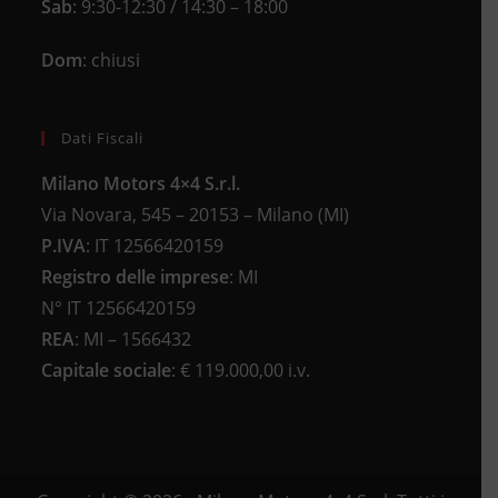
Sab
: 9:30-12:30 / 14:30 – 18:00
Dom
: chiusi
Dati Fiscali
Milano Motors 4×4 S.r.l.
Via Novara, 545 – 20153 – Milano (MI)
P.IVA
:
IT 12566420159
Registro delle imprese
:
MI
N°
IT 12566420159
REA
:
MI – 1566432
Capitale sociale
: €
119.000,00 i.v.