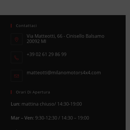
Contattaci
Via Matteotti, 66 - Cinisello Balsamo
20092 MI
Opens
+39 02 61 29 86 99
in
Opens
a
in
new
matteotti@milanomotors4x4.com
Opens
your
tab
in
application
your
application
Orari Di Apertura
Lun
: mattina chiuso/ 14:30-19:00
Mar – Ven
: 9:30-12:30 / 14:30 – 19:00