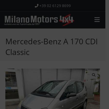
Salta
+39 02 6129 8699
al
contenuto
Mercedes-Benz A 170 CDI
Classic
🔍