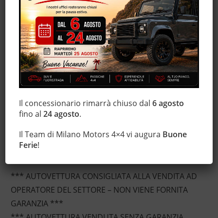
ESP
Fendinebbia
Immobilizzatore elettronico
Servosterzo
Specchietti laterali elettrici
Descrizione
Il concessionario rimarrà chiuso dal
6 agosto
fino al
24 agosto
.
Mercedes-Benz 170 CDI CDI cat Classic – 192.258
Il Team di Milano Motors 4×4 vi augura
Buone
Km – 5 porte – vernice metallizzata – cerchi da 16” –
Ferie
!
carrozzeria da ripristinare – NO GARANZIA
*** AUTOVETTURA CONSIGLIATA ALLA VENDITA AD
OPERATORE DEL SETTORE – NON VIENE FORNITA
GARANZIA ***
*** AUTOVETTURA VENDUTA SENZA GARANZIA,