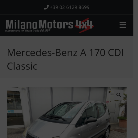
Salta
+39 02 6129 8699
al
contenuto
Mercedes-Benz A 170 CDI
Classic
🔍