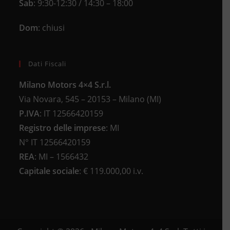
Sab
: 9:30-12:30 / 14:30 – 18:00
Dom
: chiusi
Dati Fiscali
Milano Motors 4×4 S.r.l.
Via Novara, 545 – 20153 – Milano (MI)
P.IVA
:
IT 12566420159
Registro delle imprese
:
MI
N°
IT 12566420159
REA
:
MI – 1566432
Capitale sociale
: €
119.000,00 i.v.