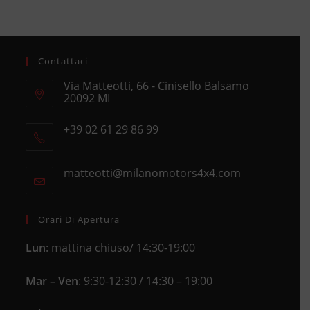
Contattaci
Via Matteotti, 66 - Cinisello Balsamo
20092 MI
Opens
+39 02 61 29 86 99
in
Opens
a
in
new
matteotti@milanomotors4x4.com
Opens
your
tab
in
application
your
application
Orari Di Apertura
Lun
: mattina chiuso/ 14:30-19:00
Mar – Ven
: 9:30-12:30 / 14:30 – 19:00