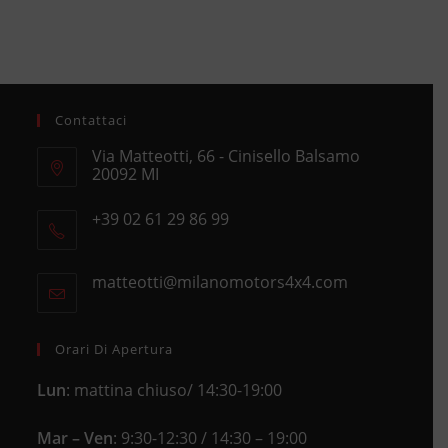
Contattaci
Via Matteotti, 66 - Cinisello Balsamo
20092 MI
Opens
+39 02 61 29 86 99
in
Opens
a
in
new
matteotti@milanomotors4x4.com
Opens
your
tab
in
application
your
application
Orari Di Apertura
Lun
: mattina chiuso/ 14:30-19:00
Mar – Ven
: 9:30-12:30 / 14:30 – 19:00