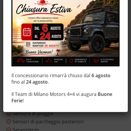
ESP
Fari LED
Frenata d'emergenza assistita
Hill holder
Immobilizzatore elettronico
Interni in pelle
Isofix
Leve al volante
Luci diurne
Il concessionario rimarrà chiuso dal
6 agosto
Marmitta catalitica
fino al
24 agosto
.
Monitoraggio pressione pneumatici
Il Team di Milano Motors 4×4 vi augura
Buone
MP3
Ferie
!
Sensore di luce
Sensore di pioggia
Sensori di parcheggio posteriori
Servosterzo