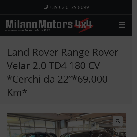
Salta
+39 02 6129 8699
al
contenuto
Land Rover Range Rover
Velar 2.0 TD4 180 CV
*Cerchi da 22”*69.000
Km*
🔍