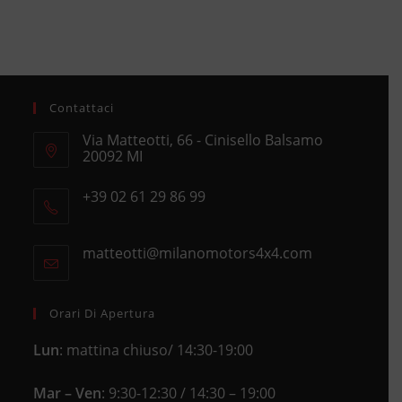
Contattaci
Via Matteotti, 66 - Cinisello Balsamo
20092 MI
Opens
+39 02 61 29 86 99
in
Opens
a
in
new
matteotti@milanomotors4x4.com
Opens
your
tab
in
application
your
application
Orari Di Apertura
Lun
: mattina chiuso/ 14:30-19:00
Mar – Ven
: 9:30-12:30 / 14:30 – 19:00