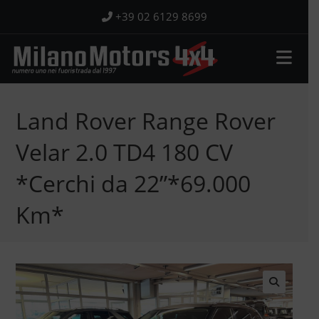
Salta
+39 02 6129 8699
al
contenuto
Land Rover Range Rover
Velar 2.0 TD4 180 CV
*Cerchi da 22”*69.000
Km*
🔍