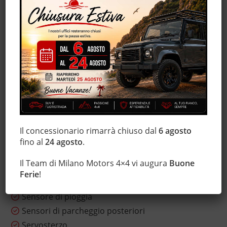
ESP
Fari LED
Frenata d'emergenza assistita
Hill holder
Immobilizzatore elettronico
Interni in pelle
Isofix
Leve al volante
Luci diurne
Il concessionario rimarrà chiuso dal
6 agosto
Marmitta catalitica
fino al
24 agosto
.
Monitoraggio pressione pneumatici
Il Team di Milano Motors 4×4 vi augura
Buone
MP3
Ferie
!
Sensore di luce
Sensore di pioggia
Sensori di parcheggio posteriori
Servosterzo