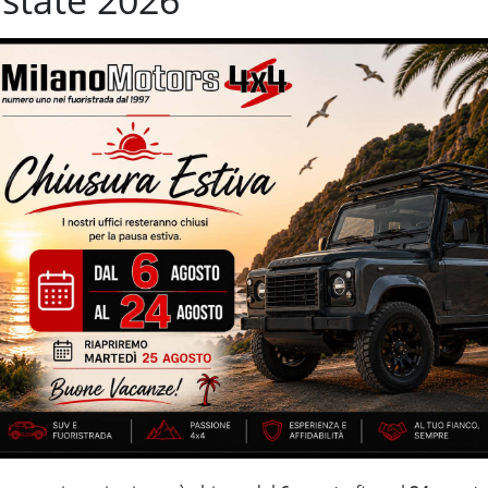
state 2026
 pneumatiche
Start/Stop Automatico
grale
Vetri oscurati
ifunzione
certificati, garantiti e tagliandati – cerchi in lega da 22” –
 dispositivo antiparticolato (FAP) – elegante interno in misto
udibili elettricamente – eleganti interni in pelle bicolore
IZZATE CON TRATTAMENTI DI VAPORE, OZONO E
di estensione della garanzia con i leader del mercato ”Mapfre
 di 20 anni Numeri Uno Nei Fuoristrada con un’ esposizione da più