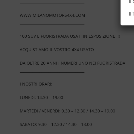
Il
____________________________________
Il
WWW.MILANOMOTORS4X4.COM
____________________________________
100 SUV E FUORISTRADA USATI IN ESPOSIZIONE !!!
ACQUISTIAMO IL VOSTRO 4X4 USATO
DA OLTRE 20 ANNI I NUMERI UNO NEI FUORISTRADA
____________________________________
I NOSTRI ORARI:
LUNEDI: 14.30 – 19.00
MARTEDI / VENERDI: 9.30 – 12.30 / 14.30 – 19.00
SABATO: 9.30 – 12.30 / 14.30 – 18.00