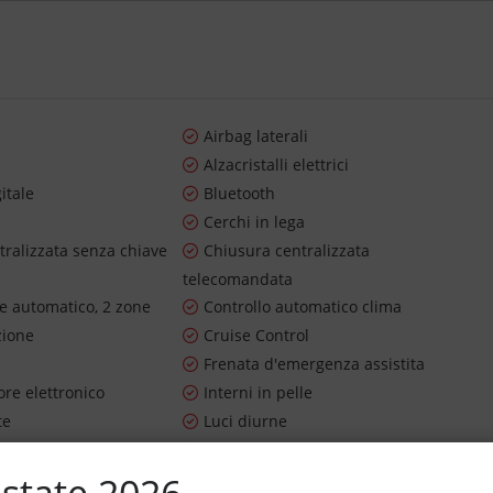
Airbag laterali
Alzacristalli elettrici
itale
Bluetooth
Cerchi in lega
tralizzata senza chiave
Chiusura centralizzata
telecomandata
re automatico, 2 zone
Controllo automatico clima
zione
Cruise Control
Frenata d'emergenza assistita
re elettronico
Interni in pelle
te
Luci diurne
 pressione pneumatici
MP3
ioggia
Sensori di parcheggio posteriori