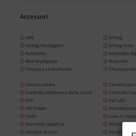
Accessori
ABS
Airbag
Airbag Passeggero
Airbag testa
Autoradio
Autoradio dig
Boardcomputer
Bracciolo
Chiusura centralizzata
Chiusura cen
Climatizzatore
Climatizzato
Controllo elettronico della corsia
Controllo tra
ESP
Fari LED
Hill holder
Immobilizzato
Isofix
Leve al volan
Marmitta catalitica
Monitoraggio
Sensore di luce
Sensore di p