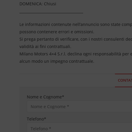
DOMENICA: Chiusi
____________________________________
Le informazioni contenute nell’annuncio sono state compil
possono contenere errori e omissioni.
Si prega pertanto di verificare, con i nostri consulenti de
validità ai fini contrattuali.
Milano Motors 4×4 S.r.l. declina ogni responsabilità per
alcun modo un impegno contrattuale.
CONTAT
Nome e Cognome
*
Telefono
*