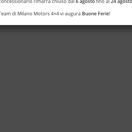
 concessionario rimarrà chiuso dal
6 agosto
fino al
24 agost
 Team di Milano Motors 4×4 vi augura
Buone Ferie
!