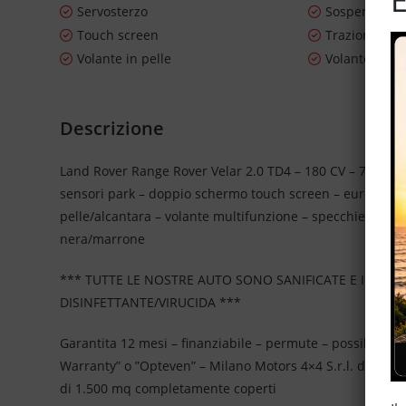
E
Servosterzo
Sospensioni
Touch screen
Trazione inte
Volante in pelle
Volante mult
Descrizione
Land Rover Range Rover Velar 2.0 TD4 – 180 CV – 73.695 km 
sensori park – doppio schermo touch screen – euro 6B con
pelle/alcantara – volante multifunzione – specchietti richi
nera/marrone
*** TUTTE LE NOSTRE AUTO SONO SANIFICATE E IGIEN
DISINFETTANTE/VIRUCIDA ***
Garantita 12 mesi – finanziabile – permute – possibilità 
Warranty” o ”Opteven” – Milano Motors 4×4 S.r.l. da più
di 1.500 mq completamente coperti