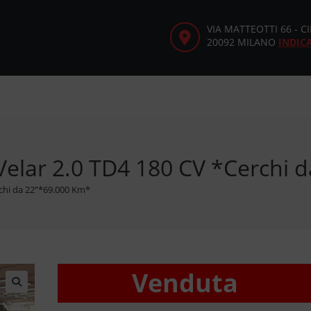
VIA MATTEOTTI 66 - 
20092 MILANO
INDIC
elar 2.0 TD4 180 CV *Cerchi 
chi da 22”*69.000 Km*
Venduta
🔍