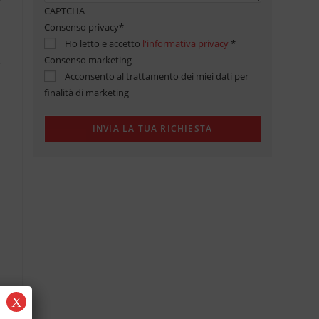
CAPTCHA
Consenso privacy
*
Ho letto e accetto
l'informativa privacy
*
Consenso marketing
Acconsento al trattamento dei miei dati per
finalità di marketing
X