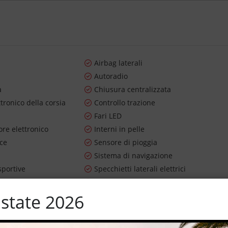
Airbag laterali
Autoradio
a
Chiusura centralizzata
ttronico della corsia
Controllo trazione
Fari LED
re elettronico
Interni in pelle
uce
Sensore di pioggia
Sistema di navigazione
sportive
Specchietti laterali elettrici
er parcheggio assistito
Touch screen
state 2026
i
Vivavoce