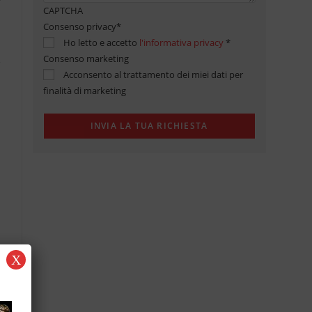
CAPTCHA
Consenso privacy
*
Ho letto e accetto
l'informativa privacy
*
Consenso marketing
Acconsento al trattamento dei miei dati per
finalità di marketing
X