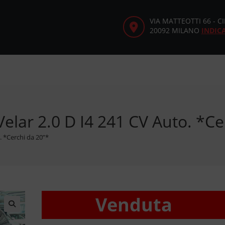
VIA MATTEOTTI 66 - 
20092 MILANO
INDIC
lar 2.0 D I4 241 CV Auto. *Ce
. *Cerchi da 20”*
Venduta
🔍