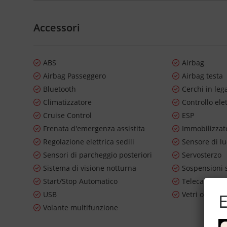
Accessori
ABS
Airbag
Airbag Passeggero
Airbag testa
Bluetooth
Cerchi in leg
Climatizzatore
Controllo ele
Cruise Control
ESP
Frenata d'emergenza assistita
Immobilizzato
Regolazione elettrica sedili
Sensore di l
Sensori di parcheggio posteriori
Servosterzo
Sistema di visione notturna
Sospensioni 
Start/Stop Automatico
Telecamera p
E
USB
Vetri oscurat
Volante multifunzione