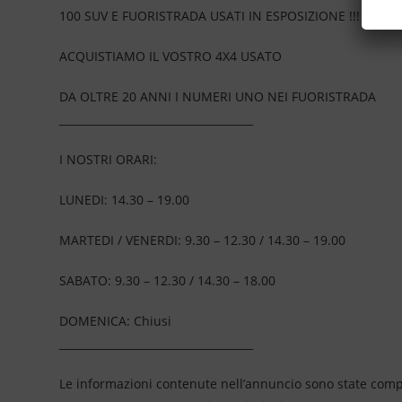
100 SUV E FUORISTRADA USATI IN ESPOSIZIONE !!!
ACQUISTIAMO IL VOSTRO 4X4 USATO
DA OLTRE 20 ANNI I NUMERI UNO NEI FUORISTRADA
____________________________________
I NOSTRI ORARI:
LUNEDI: 14.30 – 19.00
MARTEDI / VENERDI: 9.30 – 12.30 / 14.30 – 19.00
SABATO: 9.30 – 12.30 / 14.30 – 18.00
DOMENICA: Chiusi
____________________________________
Le informazioni contenute nell’annuncio sono state compil