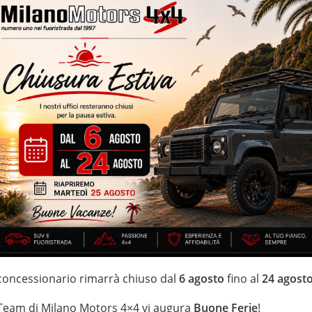
ertificati e garantiti – cambio automatico – cerchi in lega da 20” –
 – interno sportivo in pelle totale -digital cock-pit – sensori park –
iudibili elettricamente – Apple/Android CarPlay – digital cockpit –
IZZATE CON TRATTAMENTI DI VAPORE, OZONO E
di estensione della garanzia con i leader del mercato ”Opteven” e
0 anni Numeri Uno Nei Fuoristrada con un’ esposizione da più di
 concessionario rimarrà chiuso dal
6 agosto
fino al
24 agost
 Team di Milano Motors 4×4 vi augura
Buone Ferie
!