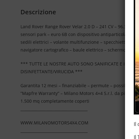
Descrizione
Land Rover Range Rover Velar 2.0 D – 241 CV – 96.334 km c
sensori park – euro 6B con dispositivo antiparticolato (FAP)
sedili elettrici – volante multifunzione – specchietti rich
navigatore cartografico – baule elettrico – schermo touch
*** TUTTE LE NOSTRE AUTO SONO SANIFICATE E IGIEN
DISINFETTANTE/VIRUCIDA ***
Garantita 12 mesi – finanziabile – permute – possibilità 
”Mapfre Warranty” – Milano Motors 4×4 S.r.l. da più di 2
1.500 mq completamente coperti
____________________________________
WWW.MILANOMOTORS4X4.COM
Il
____________________________________
Il