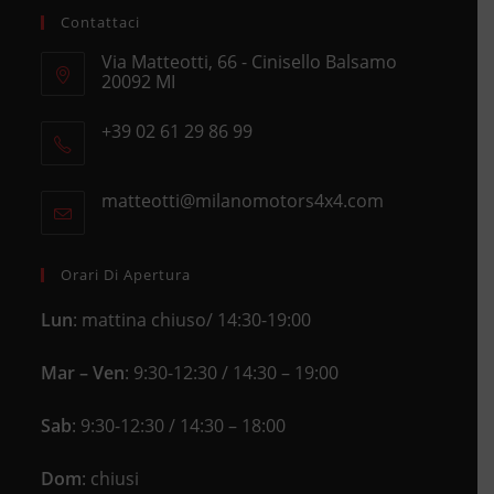
Contattaci
Via Matteotti, 66 - Cinisello Balsamo
20092 MI
Opens
+39 02 61 29 86 99
in
Opens
a
in
new
matteotti@milanomotors4x4.com
Opens
your
tab
in
application
your
application
Orari Di Apertura
Lun
: mattina chiuso/ 14:30-19:00
Mar – Ven
: 9:30-12:30 / 14:30 – 19:00
Sab
: 9:30-12:30 / 14:30 – 18:00
Dom
: chiusi