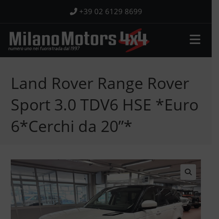
Salta
+39 02 6129 8699
al
contenuto
Land Rover Range Rover
Sport 3.0 TDV6 HSE *Euro
6*Cerchi da 20”*
🔍