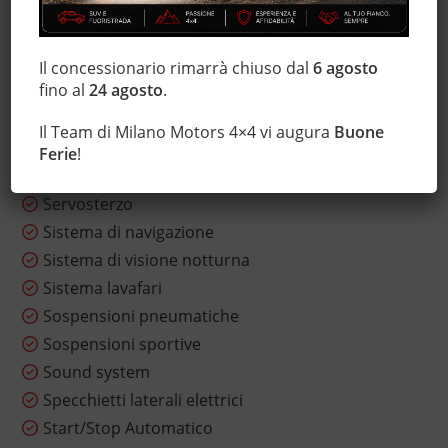
Regolazione elettrica sedili
Riscaldamento ausiliario
Sedile posteriore sdoppiato
Il concessionario rimarrà chiuso dal
6 agosto
fino al
24 agosto
.
Sensore di luce
Sensore di pioggia
Il Team di Milano Motors 4×4 vi augura
Buone
Sensori di parcheggio anteriori
Ferie
!
Sensori di parcheggio posteriori
Servosterzo
Sistema di navigazione
Sistema di visione notturna
Sistema lavafari
Sospensioni pneumatiche
Sospensioni sportive
Sound system
Specchietti laterali elettrici
Start/Stop Automatico