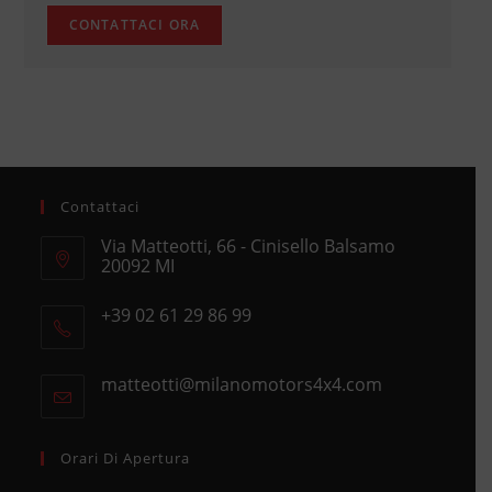
Contattaci
Via Matteotti, 66 - Cinisello Balsamo
20092 MI
Opens
+39 02 61 29 86 99
in
Opens
a
in
new
matteotti@milanomotors4x4.com
Opens
your
tab
in
application
your
application
Orari Di Apertura