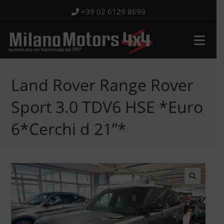
Salta
+39 02 6129 8699
al
contenuto
Land Rover Range Rover
Sport 3.0 TDV6 HSE *Euro
6*Cerchi d 21”*
🔍