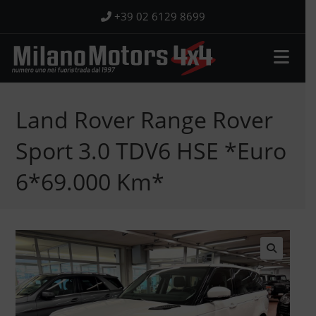
Salta
+39 02 6129 8699
al
contenuto
Land Rover Range Rover
Sport 3.0 TDV6 HSE *Euro
6*69.000 Km*
🔍