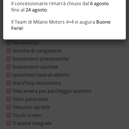
Sedile posteriore sdoppiato
Il concessionario rimarrà chiuso dal
6 agosto
fino al
24 agosto
.
Sensore di luce
Sensore di pioggia
Il Team di Milano Motors 4×4 vi augura
Buone
Sensori di parcheggio anteriori
Ferie
!
Sensori di parcheggio posteriori
Servosterzo
Sistema di navigazione
Sospensioni pneumatiche
Sospensioni sportive
Specchietti laterali elettrici
Start/Stop Automatico
Telecamera per parcheggio assistito
Tetto panorama
Tettuccio apribile
Touch screen
Trazione integrale