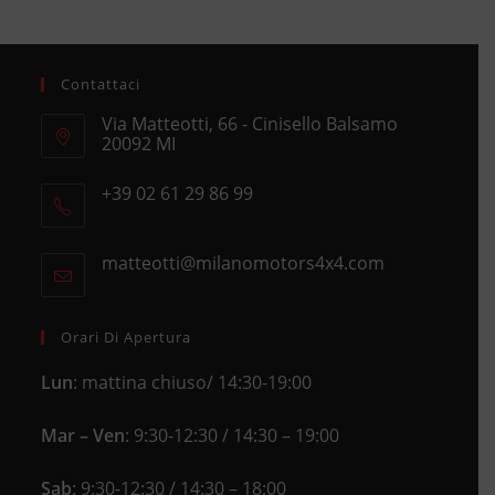
Contattaci
Via Matteotti, 66 - Cinisello Balsamo
20092 MI
Opens
+39 02 61 29 86 99
in
Opens
a
in
new
matteotti@milanomotors4x4.com
Opens
your
tab
in
application
your
application
Orari Di Apertura
Lun
: mattina chiuso/ 14:30-19:00
Mar – Ven
: 9:30-12:30 / 14:30 – 19:00
Sab
: 9:30-12:30 / 14:30 – 18:00