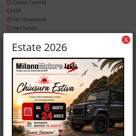
Cruise Control
ESP
Fari direzionali
Fari Xenon
Fendinebbia
X
Estate 2026
Filtro antiparticolato
Hill holder
Immobilizzatore elettronico
Interni in pelle
Isofix
Leve al volante
Luci diurne
Marmitta catalitica
Monitoraggio pressione pneumatici
MP3
Park Distance Control