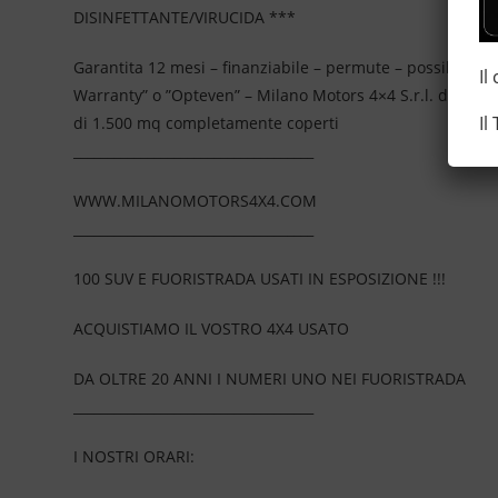
DISINFETTANTE/VIRUCIDA ***
Garantita 12 mesi – finanziabile – permute – possibilità 
Il
Warranty” o ”Opteven” – Milano Motors 4×4 S.r.l. da più
Il
di 1.500 mq completamente coperti
____________________________________
WWW.MILANOMOTORS4X4.COM
____________________________________
100 SUV E FUORISTRADA USATI IN ESPOSIZIONE !!!
ACQUISTIAMO IL VOSTRO 4X4 USATO
DA OLTRE 20 ANNI I NUMERI UNO NEI FUORISTRADA
____________________________________
I NOSTRI ORARI: