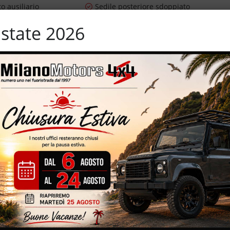
o ausiliario
Sedile posteriore sdoppiato
ioggia
Sensori di parcheggio anteriori
state 2026
Sistema di navigazione
sportive
Specchietti laterali elettrici
er parcheggio assistito
Tetto panorama
n
Trazione integrale
Volante in pelle
E – 249 CV – cambio automatico – navigatore cartografico –
uro 6B con dispositivo anti particolato (FAP) – 74.412 km certificati,
 – retrocamera per parcheggio assistito – cerchi in lega da 18” –
lettrici vernice metallizzata
IZZATE CON TRATTAMENTI DI VAPORE, OZONO E