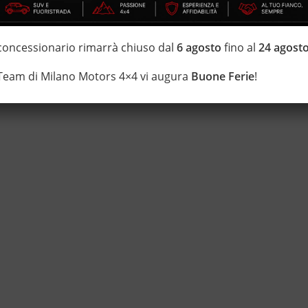
di estensione della garanzia con i leader del mercato ”Mapfre
 concessionario rimarrà chiuso dal
6 agosto
fino al
24 agost
 di 20 anni Numeri Uno Nei Fuoristrada con un’ esposizione da più
 Team di Milano Motors 4×4 vi augura
Buone Ferie
!