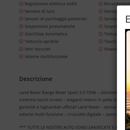
Regolazione elettrica sedili
Riscaldament
Sensore di luce
Sensore di p
E
Sensori di parcheggio posteriori
Servosterzo
Sospensioni pneumatiche
Sospensioni 
Start/Stop Automatico
Telecamera p
Tettuccio apribile
Touch scree
Vetri oscurati
Vivavoce
Volante multifunzione
Descrizione
Land Rover Range Rover Sport 3.0 TDV6 – allestimento HS
schermo touch screen – eleganti interni in pelle totale – e
garantiti e tagliandati ufficiali Land Rover – sensori park
volante multi-funzione – cruscotto digitale – specchietti e
*** TUTTE LE NOSTRE AUTO SONO SANIFICATE E IGIEN