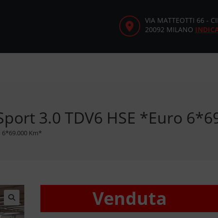
VIA MATTEOTTI 66 - 
20092 MILANO
INDIC
Sport 3.0 TDV6 HSE *Euro 6*
o 6*69.000 Km*
Venduta
🔍