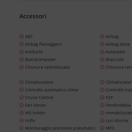
Accessori
ABS
Airbag
Airbag Passeggero
Airbag testa
Antifurto
Autoradio
Boardcomputer
Bracciolo
Chiusura centralizzata
Chiusura cen
Climatizzatore
Climatizzato
Controllo automatico clima
Controllo tra
Cruise Control
ESP
Fari Xenon
Fendinebbia
Hill holder
Immobilizzato
Isofix
Luci diurne
Monitoraggio pressione pneumatici
MP3