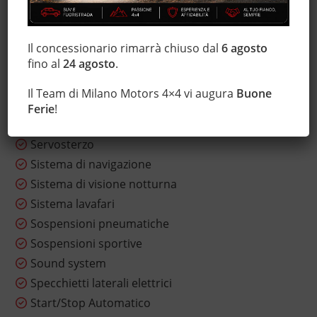
Regolazione elettrica sedili
Riscaldamento ausiliario
Sedile posteriore sdoppiato
Il concessionario rimarrà chiuso dal
6 agosto
fino al
24 agosto
.
Sensore di luce
Sensore di pioggia
Il Team di Milano Motors 4×4 vi augura
Buone
Sensori di parcheggio anteriori
Ferie
!
Sensori di parcheggio posteriori
Servosterzo
Sistema di navigazione
Sistema di visione notturna
Sistema lavafari
Sospensioni pneumatiche
Sospensioni sportive
Sound system
Specchietti laterali elettrici
Start/Stop Automatico