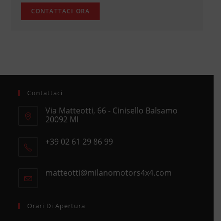
Contattaci
Via Matteotti, 66 - Cinisello Balsamo
20092 MI
Opens
+39 02 61 29 86 99
in
Opens
a
in
new
matteotti@milanomotors4x4.com
Opens
your
tab
in
application
your
application
Orari Di Apertura