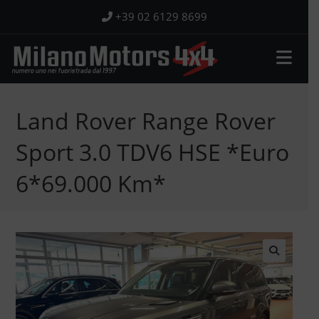
Salta
+39 02 6129 8699
al
contenuto
Land Rover Range Rover
Sport 3.0 TDV6 HSE *Euro
6*69.000 Km*
🔍