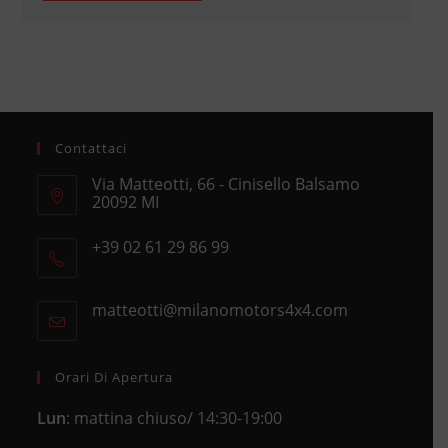
Contattaci
Via Matteotti, 66 - Cinisello Balsamo
20092 MI
Opens
+39 02 61 29 86 99
in
Opens
a
in
new
matteotti@milanomotors4x4.com
Opens
your
tab
in
application
your
application
Orari Di Apertura
Lun
: mattina chiuso/ 14:30-19:00