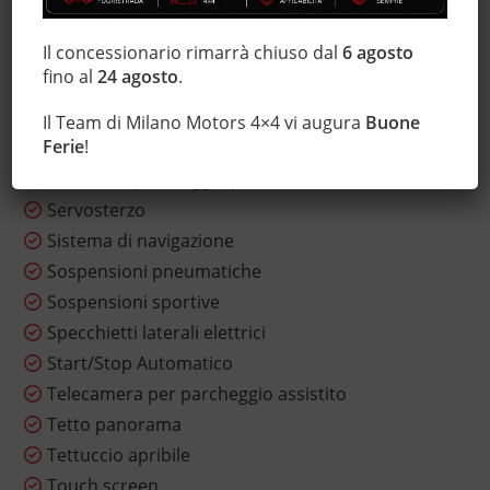
Riscaldamento ausiliario
Il concessionario rimarrà chiuso dal
6 agosto
Sedile posteriore sdoppiato
fino al
24 agosto
.
Sensore di luce
Sensore di pioggia
Il Team di Milano Motors 4×4 vi augura
Buone
Ferie
!
Sensori di parcheggio anteriori
Sensori di parcheggio posteriori
Servosterzo
Sistema di navigazione
Sospensioni pneumatiche
Sospensioni sportive
Specchietti laterali elettrici
Start/Stop Automatico
Telecamera per parcheggio assistito
Tetto panorama
Tettuccio apribile
Touch screen