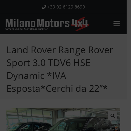
Salta
+39 02 6129 8699
al
contenuto
Land Rover Range Rover
Sport 3.0 TDV6 HSE
Dynamic *IVA
Esposta*Cerchi da 22”*
🔍