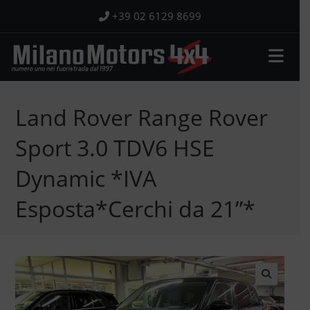
Salta
+39 02 6129 8699
al
contenuto
Land Rover Range Rover
Sport 3.0 TDV6 HSE
Dynamic *IVA
Esposta*Cerchi da 21”*
🔍