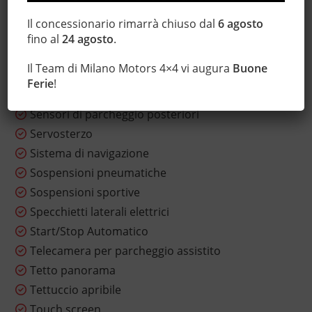
Riscaldamento ausiliario
Il concessionario rimarrà chiuso dal
6 agosto
Sedile posteriore sdoppiato
fino al
24 agosto
.
Sensore di luce
Il Team di Milano Motors 4×4 vi augura
Buone
Sensore di pioggia
Ferie
!
Sensori di parcheggio anteriori
Sensori di parcheggio posteriori
Servosterzo
Sistema di navigazione
Sospensioni pneumatiche
Sospensioni sportive
Specchietti laterali elettrici
Start/Stop Automatico
Telecamera per parcheggio assistito
Tetto panorama
Tettuccio apribile
Touch screen