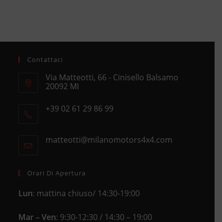
Contattaci
Via Matteotti, 66 - Cinisello Balsamo
20092 MI
Opens
+39 02 61 29 86 99
in
Opens
a
in
new
matteotti@milanomotors4x4.com
Opens
your
tab
in
application
your
application
Orari Di Apertura
Lun
: mattina chiuso/ 14:30-19:00
Mar – Ven
: 9:30-12:30 / 14:30 – 19:00