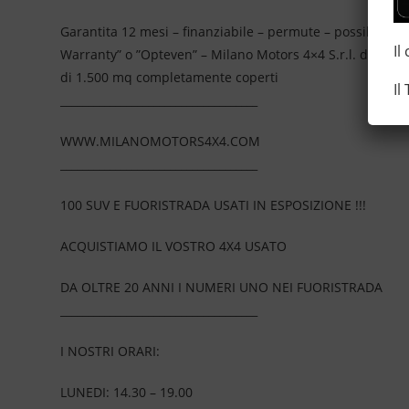
Garantita 12 mesi – finanziabile – permute – possibilità 
Il
Warranty” o ”Opteven” – Milano Motors 4×4 S.r.l. da più
di 1.500 mq completamente coperti
Il
____________________________________
WWW.MILANOMOTORS4X4.COM
____________________________________
100 SUV E FUORISTRADA USATI IN ESPOSIZIONE !!!
ACQUISTIAMO IL VOSTRO 4X4 USATO
DA OLTRE 20 ANNI I NUMERI UNO NEI FUORISTRADA
____________________________________
I NOSTRI ORARI:
LUNEDI: 14.30 – 19.00