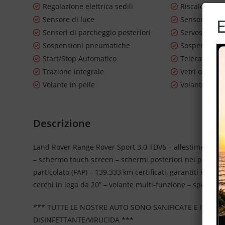
Regolazione elettrica sedili
Riscaldament
Sensore di luce
Sensore di p
E
Sensori di parcheggio posteriori
Servosterzo
Sospensioni pneumatiche
Sospensioni 
Start/Stop Automatico
Telecamera p
Trazione integrale
Vetri oscurat
Volante in pelle
Volante mult
Descrizione
Land Rover Range Rover Sport 3.0 TDV6 – allestimento H
– schermo touch screen – schermi posteriori nei poggia tes
particolato (FAP) – 139.333 km certificati, garantiti e tag
cerchi in lega da 20” – volante multi-funzione – specchiett
*** TUTTE LE NOSTRE AUTO SONO SANIFICATE E IGIEN
DISINFETTANTE/VIRUCIDA ***