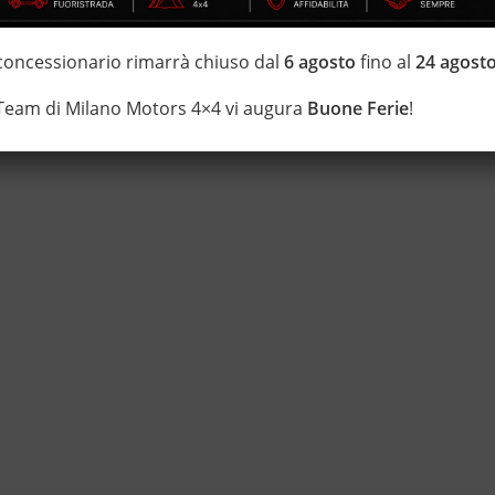
di estensione della garanzia con i leader del mercato ”Mapfre
 concessionario rimarrà chiuso dal
6 agosto
fino al
24 agost
 di 20 anni Numeri Uno Nei Fuoristrada con un’ esposizione da più
 Team di Milano Motors 4×4 vi augura
Buone Ferie
!