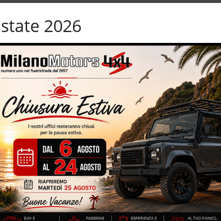
o ausiliario
Sedile posteriore sdoppiato
ioggia
Sensori di parcheggio anteriori
state 2026
Sistema di navigazione
sportive
Specchietti laterali elettrici
er parcheggio assistito
Touch screen
i
Vivavoce
ifunzione
SE Dynamic – 249 CV – cambio automatico – navigatore cartografico
ta – eleganti interni in pelle totale – euro 5B con dispositivo anti
liandati – sensori park – retrocamera per parcheggio assistito –
i elettrici vernice metallizzata
IZZATE CON TRATTAMENTI DI VAPORE, OZONO E