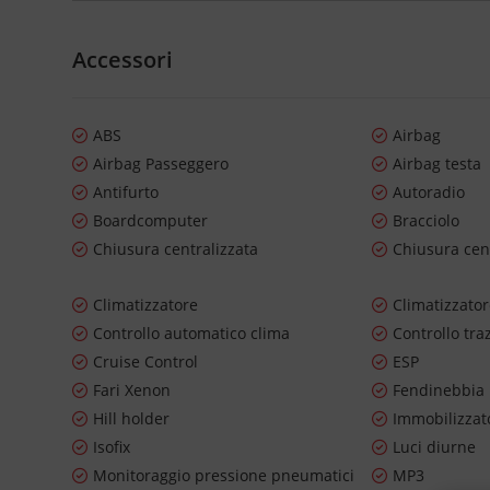
Accessori
ABS
Airbag
Airbag Passeggero
Airbag testa
Antifurto
Autoradio
Boardcomputer
Bracciolo
Chiusura centralizzata
Chiusura cen
Climatizzatore
Climatizzato
Controllo automatico clima
Controllo tra
Cruise Control
ESP
Fari Xenon
Fendinebbia
Hill holder
Immobilizzato
Isofix
Luci diurne
Monitoraggio pressione pneumatici
MP3