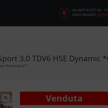
VIA MATTEOTTI 66 - 
20092 MILANO
INDIC
Sport 3.0 TDV6 HSE Dynamic *
ic *Cerchi da 20”*
Venduta
🔍