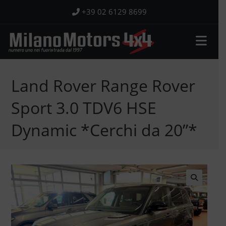
Salta
+39 02 6129 8699
al
contenuto
Land Rover Range Rover
Sport 3.0 TDV6 HSE
Dynamic *Cerchi da 20”*
🔍