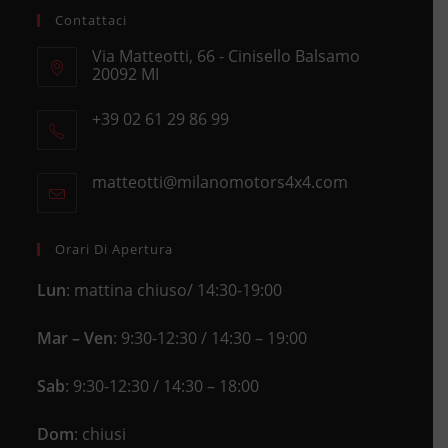
Contattaci
Via Matteotti, 66 - Cinisello Balsamo
20092 MI
Opens
+39 02 61 29 86 99
in
Opens
a
in
new
matteotti@milanomotors4x4.com
Opens
your
tab
in
application
your
application
Orari Di Apertura
Lun
: mattina chiuso/ 14:30-19:00
Mar – Ven
: 9:30-12:30 / 14:30 – 19:00
Sab
: 9:30-12:30 / 14:30 – 18:00
Dom
: chiusi