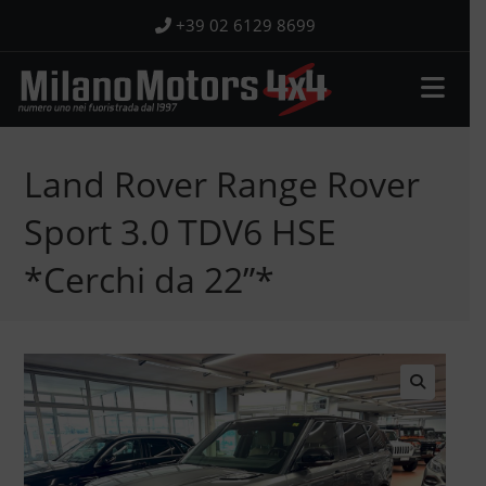
Salta
+39 02 6129 8699
al
contenuto
Land Rover Range Rover
Sport 3.0 TDV6 HSE
*Cerchi da 22”*
🔍