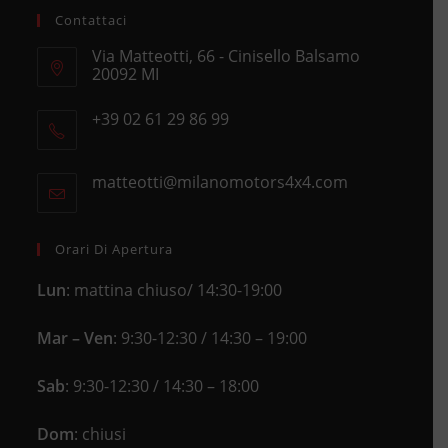
Contattaci
Via Matteotti, 66 - Cinisello Balsamo
20092 MI
Opens
+39 02 61 29 86 99
in
Opens
a
in
new
matteotti@milanomotors4x4.com
Opens
your
tab
in
application
your
application
Orari Di Apertura
Lun
: mattina chiuso/ 14:30-19:00
Mar – Ven
: 9:30-12:30 / 14:30 – 19:00
Sab
: 9:30-12:30 / 14:30 – 18:00
Dom
: chiusi