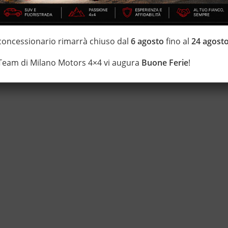
IZZATE CON TRATTAMENTI DI VAPORE, OZONO E
 concessionario rimarrà chiuso dal
6 agosto
fino al
24 agost
 garanzia con i leader del mercato ”Mapfre Warranty” o ”Opteven” –
ei Fuoristrada con un’ esposizione da più di 1.500 mq
 Team di Milano Motors 4×4 vi augura
Buone Ferie
!