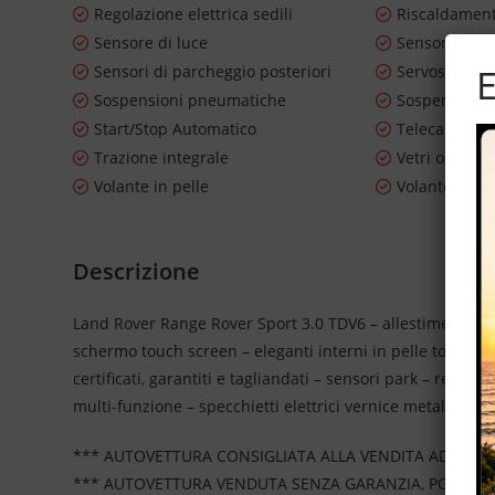
Regolazione elettrica sedili
Riscaldament
Sensore di luce
Sensore di p
E
Sensori di parcheggio posteriori
Servosterzo
Sospensioni pneumatiche
Sospensioni 
Start/Stop Automatico
Telecamera p
Trazione integrale
Vetri oscurat
Volante in pelle
Volante mult
Descrizione
Land Rover Range Rover Sport 3.0 TDV6 – allestimento HS
schermo touch screen – eleganti interni in pelle totale – 
certificati, garantiti e tagliandati – sensori park – retro
multi-funzione – specchietti elettrici vernice metallizzata
*** AUTOVETTURA CONSIGLIATA ALLA VENDITA AD OPER
*** AUTOVETTURA VENDUTA SENZA GARANZIA, POSSIBIL