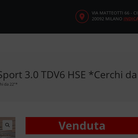
VIA MATTEOTTI 66 - 
20092 MILANO
INDIC
port 3.0 TDV6 HSE *Cerchi da
hi da 22”*
Venduta
🔍