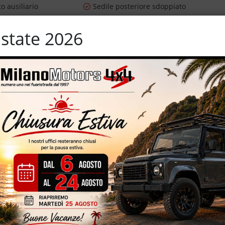
o ausiliario
Sedile posteriore sdoppiato
ioggia
Sensori di parcheggio anteriori
state 2026
Sistema di navigazione
sportive
Specchietti laterali elettrici
er parcheggio assistito
Touch screen
i
Vivavoce
ifunzione
E – 249 CV – cambio automatico – navigatore cartografico –
euro 5B con dispositivo anti particolato (FAP) – 231.419 km
camera per parcheggio assistito – cerchi in lega da 22” – volante
ATORE DEL SETTORE – NON VIENE FORNITA GARANZIA ***
E PROVA SU STRADA PRIMA DELLA VENDITA ***