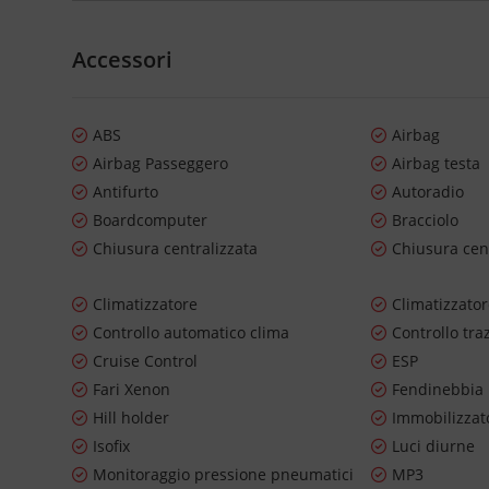
Accessori
ABS
Airbag
Airbag Passeggero
Airbag testa
Antifurto
Autoradio
Boardcomputer
Bracciolo
Chiusura centralizzata
Chiusura cen
Climatizzatore
Climatizzato
Controllo automatico clima
Controllo tra
Cruise Control
ESP
Fari Xenon
Fendinebbia
Hill holder
Immobilizzato
Isofix
Luci diurne
Monitoraggio pressione pneumatici
MP3