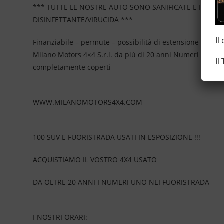
*** TUTTE LE NOSTRE AUTO SONO SANIFICATE E IGIEN
DISINFETTANTE/VIRUCIDA ***
Il
Finanziabile – permute – possibilità di estensione della
Milano Motors 4×4 S.r.l. da più di 20 anni Numeri Uno N
Il
completamente coperti
____________________________________
WWW.MILANOMOTORS4X4.COM
____________________________________
100 SUV E FUORISTRADA USATI IN ESPOSIZIONE !!!
ACQUISTIAMO IL VOSTRO 4X4 USATO
DA OLTRE 20 ANNI I NUMERI UNO NEI FUORISTRADA
____________________________________
I NOSTRI ORARI: