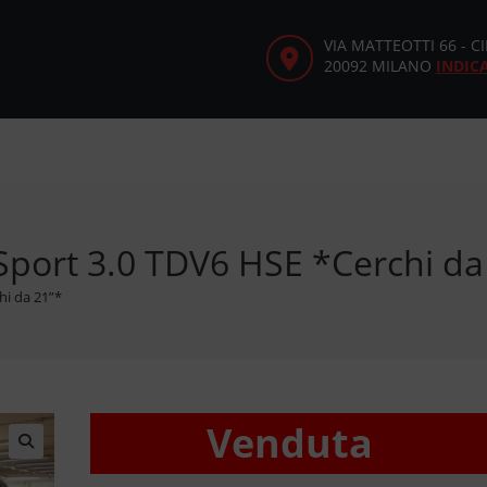
VIA MATTEOTTI 66 - 
20092 MILANO
INDIC
port 3.0 TDV6 HSE *Cerchi da
hi da 21”*
Venduta
🔍