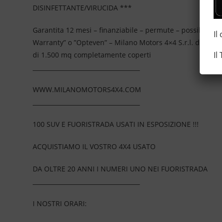
DISINFETTANTE/VIRUCIDA ***
Garantita 12 mesi – finanziabile – permute – possibilità 
Il
Warranty” o ”Opteven” – Milano Motors 4×4 S.r.l. da più
Il
di 1.500 mq completamente coperti
____________________________________
WWW.MILANOMOTORS4X4.COM
____________________________________
100 SUV E FUORISTRADA USATI IN ESPOSIZIONE !!!
ACQUISTIAMO IL VOSTRO 4X4 USATO
DA OLTRE 20 ANNI I NUMERI UNO NEI FUORISTRADA
____________________________________
I NOSTRI ORARI: