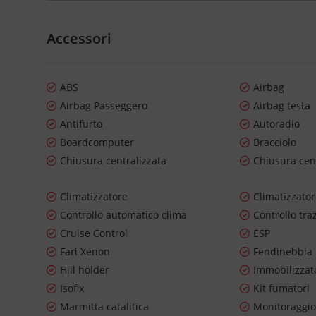
Accessori
ABS
Airbag
Airbag Passeggero
Airbag testa
Antifurto
Autoradio
Boardcomputer
Bracciolo
Chiusura centralizzata
Chiusura cen
Climatizzatore
Climatizzato
Controllo automatico clima
Controllo tra
Cruise Control
ESP
Fari Xenon
Fendinebbia
Hill holder
Immobilizzato
Isofix
Kit fumatori
Marmitta catalitica
Monitoraggio