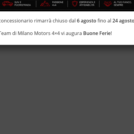
di estensione della garanzia con i leader del mercato ”Mapfre
 concessionario rimarrà chiuso dal
6 agosto
fino al
24 agost
 di 20 anni Numeri Uno Nei Fuoristrada con un’ esposizione da più
 Team di Milano Motors 4×4 vi augura
Buone Ferie
!