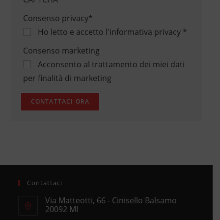
Consenso privacy
*
Ho letto e accetto
l'informativa privacy
*
Consenso marketing
Acconsento al trattamento dei miei dati
per finalità di marketing
Contattaci
Via Matteotti, 66 - Cinisello Balsamo
20092 MI
Opens