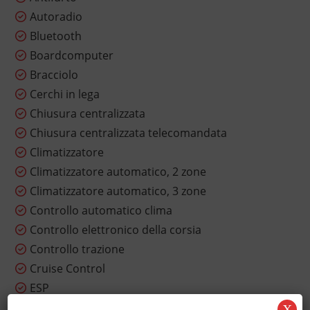
Autoradio
Bluetooth
Boardcomputer
Bracciolo
Cerchi in lega
Chiusura centralizzata
Chiusura centralizzata telecomandata
Climatizzatore
Climatizzatore automatico, 2 zone
Climatizzatore automatico, 3 zone
Controllo automatico clima
Controllo elettronico della corsia
Controllo trazione
Cruise Control
ESP
Fari LED
X