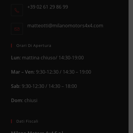
+39 02 61 29 86 99
in
Opens
a
in
new
matteotti@milanomotors4x4.com
Opens
your
tab
in
application
your
application
Orari Di Apertura
Lun
: mattina chiuso/ 14:30-19:00
Mar – Ven
: 9:30-12:30 / 14:30 – 19:00
Sab
: 9:30-12:30 / 14:30 – 18:00
Dom
: chiusi
Dati Fiscali