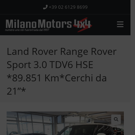
Salta
+39 02 6129 8699
al
contenuto
Land Rover Range Rover
Sport 3.0 TDV6 HSE
*89.851 Km*Cerchi da
21”*
🔍