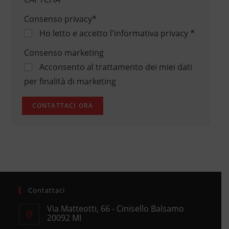
Consenso privacy
*
Ho letto e accetto
l'informativa privacy
*
Consenso marketing
Acconsento al trattamento dei miei dati
per finalità di marketing
Contattaci
Via Matteotti, 66 - Cinisello Balsamo
20092 MI
Opens