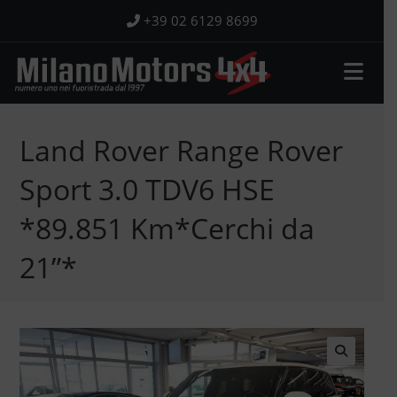
Salta
+39 02 6129 8699
al
contenuto
Land Rover Range Rover
Sport 3.0 TDV6 HSE
*89.851 Km*Cerchi da
21”*
🔍