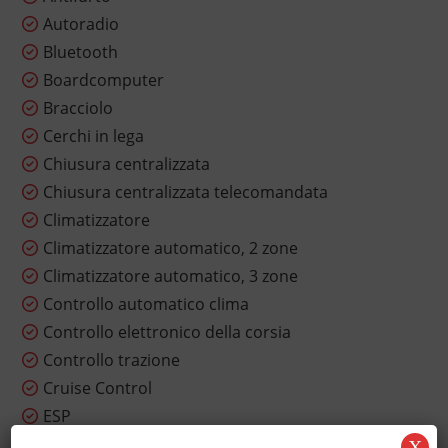
Autoradio
Bluetooth
Boardcomputer
Bracciolo
Cerchi in lega
Chiusura centralizzata
Chiusura centralizzata telecomandata
Climatizzatore
Climatizzatore automatico, 2 zone
Climatizzatore automatico, 3 zone
Controllo automatico clima
Controllo elettronico della corsia
Controllo trazione
Cruise Control
ESP
Fari LED
X