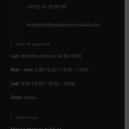
+39 02 61 29 86 99
in
Opens
a
in
new
matteotti@milanomotors4x4.com
Opens
your
tab
in
application
your
application
Orari Di Apertura
Lun
: mattina chiuso/ 14:30-19:00
Mar – Ven
: 9:30-12:30 / 14:30 – 19:00
Sab
: 9:30-12:30 / 14:30 – 18:00
Dom
: chiusi
Dati Fiscali