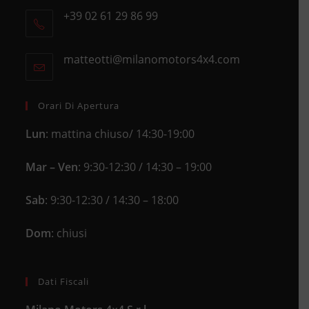
+39 02 61 29 86 99
in
Opens
a
in
new
matteotti@milanomotors4x4.com
Opens
your
tab
in
application
your
application
Orari Di Apertura
Lun
: mattina chiuso/ 14:30-19:00
Mar – Ven
: 9:30-12:30 / 14:30 – 19:00
Sab
: 9:30-12:30 / 14:30 – 18:00
Dom
: chiusi
Dati Fiscali