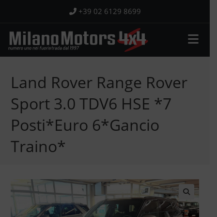
Salta
+39 02 6129 8699
al
contenuto
Land Rover Range Rover
Sport 3.0 TDV6 HSE *7
Posti*Euro 6*Gancio
Traino*
🔍