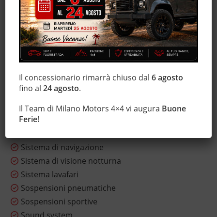
MP3
Park Distance Control
Regolazione elettrica sedili
Riscaldamento ausiliario
Sedile posteriore sdoppiato
Il concessionario rimarrà chiuso dal
6 agosto
Sensore di luce
fino al
24 agosto
.
Sensore di pioggia
Sensori di parcheggio anteriori
Il Team di Milano Motors 4×4 vi augura
Buone
Ferie
!
Sensori di parcheggio posteriori
Servosterzo
Sistema di navigazione
Sistema di visione notturna
Sistema lavafari
Sospensioni pneumatiche
Sospensioni sportive
Sound system