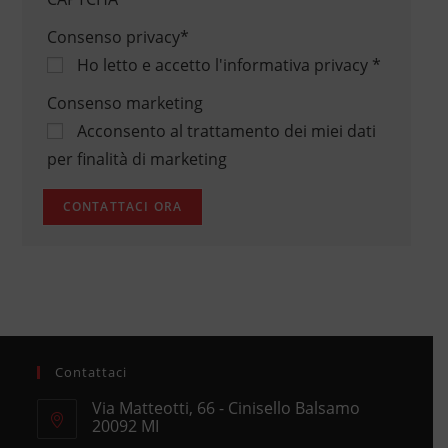
Consenso privacy
*
Ho letto e accetto
l'informativa privacy
*
Consenso marketing
Acconsento al trattamento dei miei dati
per finalità di marketing
Contattaci
Via Matteotti, 66 - Cinisello Balsamo
20092 MI
Opens