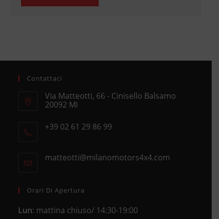
Contattaci
Via Matteotti, 66 - Cinisello Balsamo
20092 MI
Opens
+39 02 61 29 86 99
in
Opens
a
in
new
matteotti@milanomotors4x4.com
Opens
your
tab
in
application
your
application
Orari Di Apertura
Lun
: mattina chiuso/ 14:30-19:00