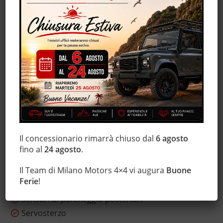
Fari Xenon
Fendinebbia
Filtro antiparticolato
Immobilizzatore elettronico
Interni in pelle
Lettore CD
Leve al volante
Luci diurne
Marmitta catalitica
Monitoraggio pressione pneumatici
Il concessionario rimarrà chiuso dal
6 agosto
MP3
fino al
24 agosto
.
Regolazione elettrica sedili
Il Team di Milano Motors 4×4 vi augura
Buone
Sensore di luce
Ferie
!
Sensore di pioggia
Sensori di parcheggio posteriori
Servosterzo