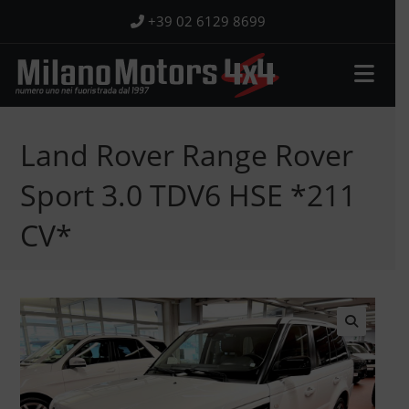
Salta
+39 02 6129 8699
al
contenuto
Land Rover Range Rover
Sport 3.0 TDV6 HSE *211
CV*
🔍