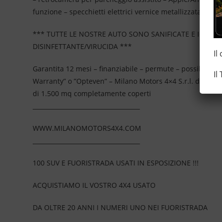
funzione – specchietti elettrici vernice metallizzata
*** TUTTE LE NOSTRE AUTO SONO SANIFICATE E IGIEN
DISINFETTANTE/VIRUCIDA ***
Il
Garantita 12 mesi – finanziabile – permute – possibilità 
Il
Warranty” o ”Opteven” – Milano Motors 4×4 S.r.l. da più
di 1.500 mq completamente coperti
____________________________________
WWW.MILANOMOTORS4X4.COM
____________________________________
100 SUV E FUORISTRADA USATI IN ESPOSIZIONE !!!
ACQUISTIAMO IL VOSTRO 4X4 USATO
DA OLTRE 20 ANNI I NUMERI UNO NEI FUORISTRADA
____________________________________