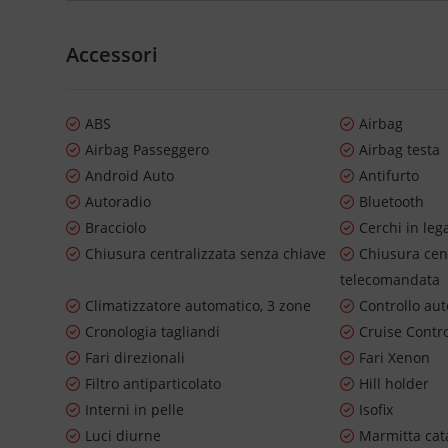
Accessori
ABS
Airbag
Airbag Passeggero
Airbag testa
Android Auto
Antifurto
Autoradio
Bluetooth
Bracciolo
Cerchi in leg
Chiusura centralizzata senza chiave
Chiusura cen
telecomandata
Climatizzatore automatico, 3 zone
Controllo au
Cronologia tagliandi
Cruise Contr
Fari direzionali
Fari Xenon
Filtro antiparticolato
Hill holder
Interni in pelle
Isofix
Luci diurne
Marmitta cata