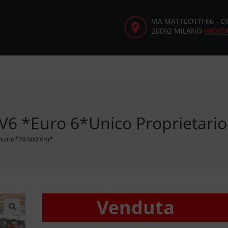
VIA MATTEOTTI 66 - 
20092 MILANO
INDIC
DV6 *Euro 6*Unico Proprietar
etario*79.000 Km*
Venduta
🔍