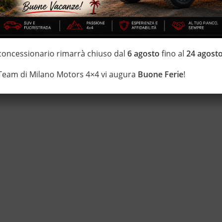
IZZATE CON TRATTAMENTI DI VAPORE, OZONO E
 concessionario rimarrà chiuso dal
6 agosto
fino al
24 agost
di estensione della garanzia con i leader del mercato ”Mapfre
 Team di Milano Motors 4×4 vi augura
Buone Ferie
!
 di 20 anni Numeri Uno Nei Fuoristrada con un’ esposizione da più