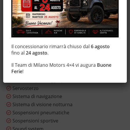
MP3
Park Distance Control
Regolazione elettrica sedili
Riscaldamento ausiliario
Schermo multifunzione interamente digitale
Il concessionario rimarrà chiuso dal
6 agosto
Sedile posteriore sdoppiato
fino al
24 agosto
.
Sensore di luce
Sensore di pioggia
Il Team di Milano Motors 4×4 vi augura
Buone
Ferie
!
Sensori di parcheggio anteriori
Sensori di parcheggio posteriori
Servosterzo
Sistema di navigazione
Sistema di visione notturna
Sospensioni pneumatiche
Sospensioni sportive
Sound system