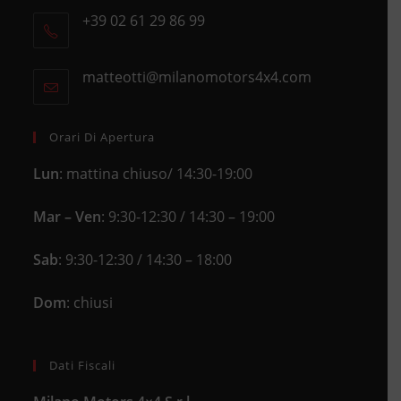
+39 02 61 29 86 99
in
Opens
a
in
new
matteotti@milanomotors4x4.com
Opens
your
tab
in
application
your
application
Orari Di Apertura
Lun
: mattina chiuso/ 14:30-19:00
Mar – Ven
: 9:30-12:30 / 14:30 – 19:00
Sab
: 9:30-12:30 / 14:30 – 18:00
Dom
: chiusi
Dati Fiscali