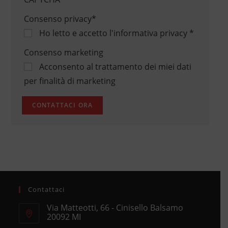
Consenso privacy
*
Ho letto e accetto
l'informativa privacy
*
Consenso marketing
Acconsento al trattamento dei miei dati
per finalità di marketing
Contattaci
Via Matteotti, 66 - Cinisello Balsamo
20092 MI
Opens