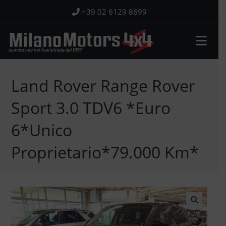
Salta
+39 02 6129 8699
al
contenuto
Land Rover Range Rover
Sport 3.0 TDV6 *Euro
6*Unico
Proprietario*79.000 Km*
🔍