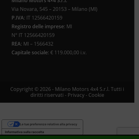
Milano Motors 4×4 S.r.l.
Via Novara, 545 – 20153 – Milano (MI)
P.IVA
:
IT 12566420159
Registro delle imprese
:
MI
N°
IT 12566420159
REA
:
MI – 1566432
Capitale sociale
: €
119.000,00 i.v.
Copyright © 2026 - Milano Motors 4x4 S.r.l. Tutti i
diritti riservati -
Privacy
-
Cookie
Le tue preferenze relative alla privacy
Informativa sulla raccolta