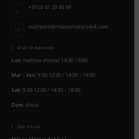
+39 02 61 29 86 99
in
Opens
a
in
new
matteotti@milanomotors4x4.com
Opens
your
tab
in
application
your
application
Orari Di Apertura
Lun
: mattina chiuso/ 14:30-19:00
Mar – Ven
: 9:30-12:30 / 14:30 – 19:00
Sab
: 9:30-12:30 / 14:30 – 18:00
Dom
: chiusi
Dati Fiscali