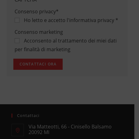
Consenso privacy
*
Ho letto e accetto
l'informativa privacy
*
Consenso marketing
Acconsento al trattamento dei miei dati
per finalità di marketing
Contattaci
Via Matteotti, 66 - Cinisello Balsamo
20092 MI
Opens