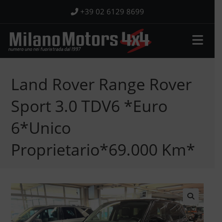
Salta
+39 02 6129 8699
al
contenuto
Land Rover Range Rover
Sport 3.0 TDV6 *Euro
6*Unico
Proprietario*69.000 Km*
🔍