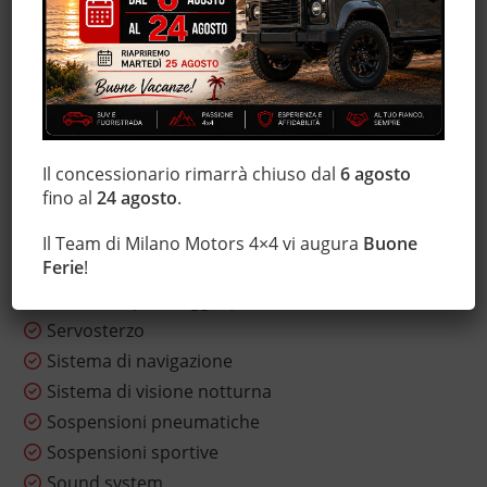
MP3
Park Distance Control
Regolazione elettrica sedili
Riscaldamento ausiliario
Schermo multifunzione interamente digitale
Il concessionario rimarrà chiuso dal
6 agosto
Sedile posteriore sdoppiato
fino al
24 agosto
.
Sensore di luce
Sensore di pioggia
Il Team di Milano Motors 4×4 vi augura
Buone
Ferie
!
Sensori di parcheggio anteriori
Sensori di parcheggio posteriori
Servosterzo
Sistema di navigazione
Sistema di visione notturna
Sospensioni pneumatiche
Sospensioni sportive
Sound system