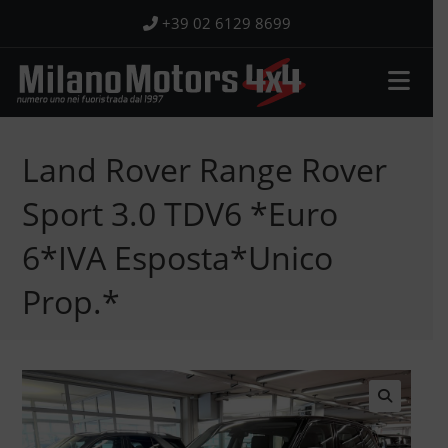
Salta
+39 02 6129 8699
al
contenuto
Land Rover Range Rover
Sport 3.0 TDV6 *Euro
6*IVA Esposta*Unico
Prop.*
🔍