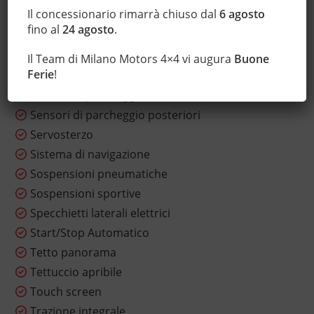
Il concessionario rimarrà chiuso dal
6 agosto
Riscaldamento ausiliario
fino al
24 agosto
.
Sedile posteriore sdoppiato
Sensore di luce
Il Team di Milano Motors 4×4 vi augura
Buone
Ferie
!
Sensore di pioggia
Sensori di parcheggio anteriori
Sensori di parcheggio posteriori
Servosterzo
Sistema di navigazione
Sospensioni pneumatiche
Sospensioni sportive
Specchietti laterali elettrici
Start/Stop Automatico
Tetto panorama
Tettuccio apribile
Touch screen
Trazione integrale