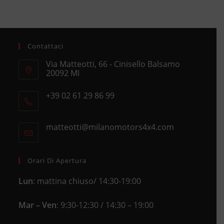
Contattaci
Via Matteotti, 66 - Cinisello Balsamo
20092 MI
Opens
+39 02 61 29 86 99
in
Opens
a
in
new
matteotti@milanomotors4x4.com
Opens
your
tab
in
application
your
application
Orari Di Apertura
Lun
: mattina chiuso/ 14:30-19:00
Mar – Ven
: 9:30-12:30 / 14:30 – 19:00