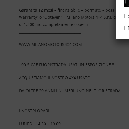
Garantita 12 mesi – finanziabile – permute – possibilità 
Il
Warranty” o ”Opteven” – Milano Motors 4×4 S.r.l. da più
di 1.500 mq completamente coperti
Il
____________________________________
WWW.MILANOMOTORS4X4.COM
____________________________________
100 SUV E FUORISTRADA USATI IN ESPOSIZIONE !!!
ACQUISTIAMO IL VOSTRO 4X4 USATO
DA OLTRE 20 ANNI I NUMERI UNO NEI FUORISTRADA
____________________________________
I NOSTRI ORARI:
LUNEDI: 14.30 – 19.00