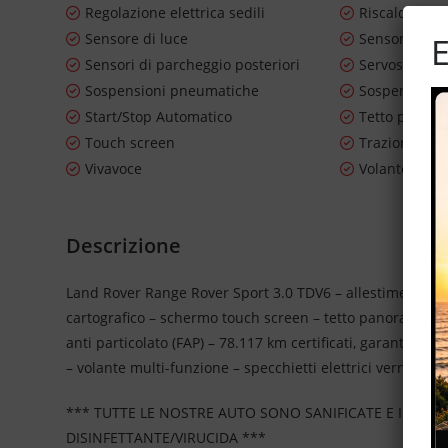
Regolazione elettrica sedili
Riscaldament
Sensore di luce
Sensore di p
E
Sensori di parcheggio posteriori
Servosterzo
Sospensioni pneumatiche
Sospensioni 
Start/Stop Automatico
Tetto panor
Touch screen
Trazione inte
Vivavoce
Volante in pe
Descrizione
Land Rover Range Rover Sport 3.0 TDV6 – allestimento SE
cartografico – schermo touch screen – tetto panoramico/apr
anti particolato (FAP) – 78.117 km certificati, garantiti e 
– volante multi-funzione – specchietti elettrici vernice me
*** TUTTE LE NOSTRE AUTO SONO SANIFICATE E IGIEN
DISINFETTANTE/VIRUCIDA ***