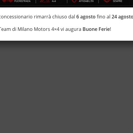
di estensione della garanzia con i leader del mercato ”Mapfre
 concessionario rimarrà chiuso dal
6 agosto
fino al
24 agost
 di 20 anni Numeri Uno Nei Fuoristrada con un’ esposizione da più
 Team di Milano Motors 4×4 vi augura
Buone Ferie
!