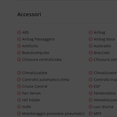
Accessori
ABS
Airbag
Airbag Passeggero
Airbag testa
Antifurto
Autoradio
Boardcomputer
Bracciolo
Chiusura centralizzata
Chiusura cen
Climatizzatore
Climatizzato
Controllo automatico clima
Controllo tra
Cruise Control
ESP
Fari Xenon
Fendinebbia
Hill holder
Immobilizzato
Isofix
Luci diurne
Monitoraggio pressione pneumatici
MP3