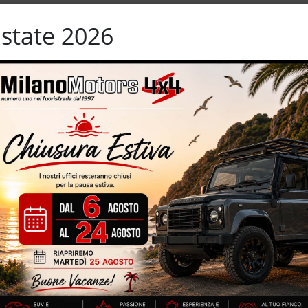
o ausiliario
Sedile posteriore sdoppiato
ioggia
Sensori di parcheggio anteriori
state 2026
Sistema di navigazione
sportive
Specchietti laterali elettrici
ama
Tettuccio apribile
grale
Vetri oscurati
lle
Volante multifunzione
 – 249 CV – cambio automatico – unico proprietario – navigatore
ibile – eleganti interni in pelle totale – euro 6B con dispositivo
tagliandati ufficiali Land Rover – sensori park – cerchi in lega da 20”
tallizzata
IZZATE CON TRATTAMENTI DI VAPORE, OZONO E