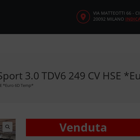
VIA MATTEOTTI 66 - 
20092 MILANO
INDIC
Sport 3.0 TDV6 249 CV HSE *
SE *Euro 6D Temp*
Venduta
🔍