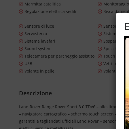
Marmitta catalitica
Monitoraggio
Regolazione elettrica sedili
Riscaldament
E
Sensore di luce
Sensore di p
Servosterzo
Sistema di n
Sistema lavafari
Sospensioni
Sound system
Specchietti la
Telecamera per parcheggio assistito
Touch scree
USB
Vetri oscurat
Volante in pelle
Volante mult
Descrizione
Land Rover Range Rover Sport 3.0 TDV6 – allestimento HSE
– navigatore cartografico – schermo touch screen – elegant
garantiti e tagliandati ufficiali Land Rover – sensori park
elettrici vernice metallizzata