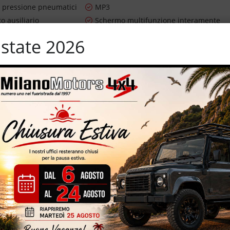
 pressione pneumatici
MP3
o ausiliario
Schermo multifunzione interamente
digitale
state 2026
ioggia
Sensori di parcheggio posteriori
avigazione
Sistema di visione notturna
 pneumatiche
Sospensioni sportive
terali elettrici
Streaming musicale integrato
n
Trazione integrale
i
Vivavoce
ifunzione
 – 249 CV – digital cockpit – quadro digitale – cambio automatico
i interni in pelle totale – euro 6D Temp – 109.409 km certificati,
 – cerchi in lega da 21” – volante multi-funzione – specchietti