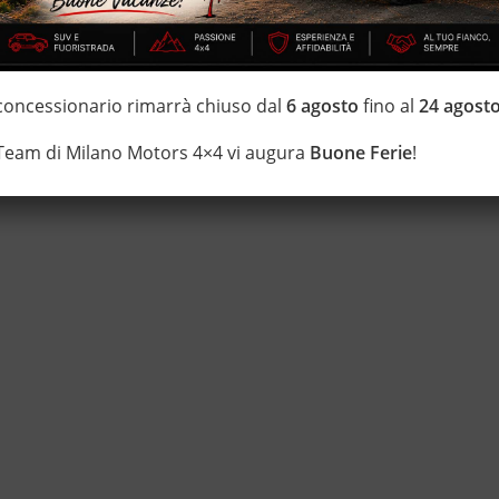
IZZATE CON TRATTAMENTI DI VAPORE, OZONO E
 concessionario rimarrà chiuso dal
6 agosto
fino al
24 agost
di estensione della garanzia con i leader del mercato ”Opteven” e
 Team di Milano Motors 4×4 vi augura
Buone Ferie
!
0 anni Numeri Uno Nei Fuoristrada con un’ esposizione da più di