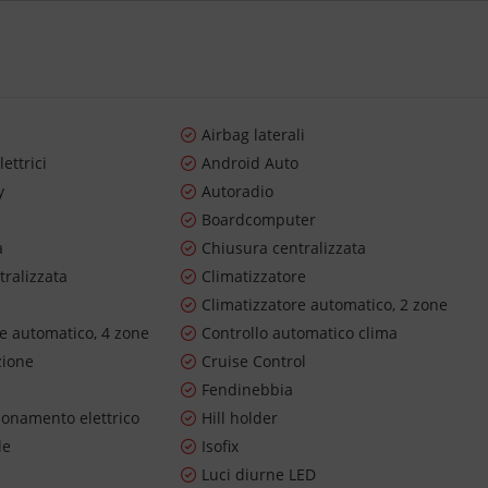
Airbag laterali
lettrici
Android Auto
y
Autoradio
Boardcomputer
a
Chiusura centralizzata
tralizzata
Climatizzatore
Climatizzatore automatico, 2 zone
re automatico, 4 zone
Controllo automatico clima
zione
Cruise Control
Fendinebbia
ionamento elettrico
Hill holder
le
Isofix
Luci diurne LED