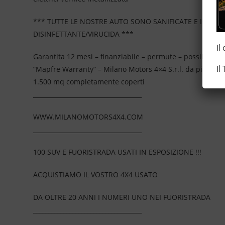
*** TUTTE LE NOSTRE AUTO SONO SANIFICATE E IGIEN
DISINFETTANTE/VIRUCIDA ***
Il
Garantita 12 mesi – finanziabile – permute – possibilità 
Il
”Mapfre Warranty” – Milano Motors 4×4 S.r.l. da più di 2
1.500 mq completamente coperti
____________________________________
WWW.MILANOMOTORS4X4.COM
____________________________________
100 SUV E FUORISTRADA USATI IN ESPOSIZIONE !!!
ACQUISTIAMO IL VOSTRO 4X4 USATO
DA OLTRE 20 ANNI I NUMERI UNO NEI FUORISTRADA
____________________________________