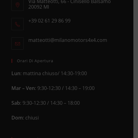
Via Matteotti, 66 - Cinisello Balsamo
20092 MI
Opens
+39 02 61 29 86 99
in
Opens
a
in
new
matteotti@milanomotors4x4.com
Opens
your
tab
in
application
your
application
Orari Di Apertura
Lun
: mattina chiuso/ 14:30-19:00
Mar – Ven
: 9:30-12:30 / 14:30 – 19:00
Sab
: 9:30-12:30 / 14:30 – 18:00
Dom
: chiusi