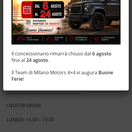
1.500 mq completamente coperti
____________________________________
WWW.MILANOMOTORS4X4.COM
____________________________________
100 SUV E FUORISTRADA USATI IN ESPOSIZIONE !!!
Il concessionario rimarrà chiuso dal
6 agosto
fino al
24 agosto
.
ACQUISTIAMO IL VOSTRO 4X4 USATO
Il Team di Milano Motors 4×4 vi augura
Buone
DA OLTRE 20 ANNI I NUMERI UNO NEI
Ferie
!
FUORISTRADA
____________________________________
I NOSTRI ORARI:
LUNEDI: 14.30 – 19.00