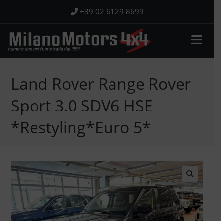
Salta
+39 02 6129 8699
al
contenuto
Land Rover Range Rover
Sport 3.0 SDV6 HSE
*Restyling*Euro 5*
🔍