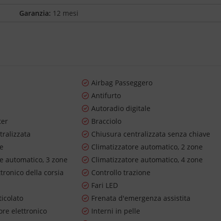
Garanzia:
12 mesi
Airbag Passeggero
o
Antifurto
Autoradio digitale
ter
Bracciolo
tralizzata
Chiusura centralizzata senza chiave
re
Climatizzatore automatico, 2 zone
re automatico, 3 zone
Climatizzatore automatico, 4 zone
ttronico della corsia
Controllo trazione
Fari LED
ticolato
Frenata d'emergenza assistita
re elettronico
Interni in pelle