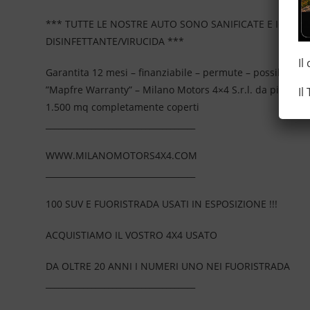
*** TUTTE LE NOSTRE AUTO SONO SANIFICATE E IGIEN
DISINFETTANTE/VIRUCIDA ***
Il
Garantita 12 mesi – finanziabile – permute – possibilità 
”Mapfre Warranty” – Milano Motors 4×4 S.r.l. da più di 2
Il
1.500 mq completamente coperti
____________________________________
WWW.MILANOMOTORS4X4.COM
____________________________________
100 SUV E FUORISTRADA USATI IN ESPOSIZIONE !!!
ACQUISTIAMO IL VOSTRO 4X4 USATO
DA OLTRE 20 ANNI I NUMERI UNO NEI FUORISTRADA
____________________________________