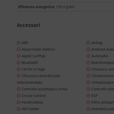
Efficienza energetica:
195.0 g/km
Accessori
ABS
Airbag
Alzacristalli elettrici
Android Aut
Apple CarPlay
Autoradio
Bluetooth
Boardcompu
Cerchi in lega
Chiusura cen
Chiusura centralizzata
Climatizzato
telecomandata
Climatizzato
Controllo automatico clima
Controllo ele
Cruise Control
ESP
Fendinebbia
Filtro antipar
Hill holder
Immobilizzato