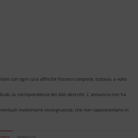
ate con ogni cura affinché fossero complete, tuttavia, a volte
dicati, la corrispondenza dei dati descritti. L’ annuncio non ha
 eventuali involontarie incongruenze, che non rappresentano in
TACI
PERMUTA