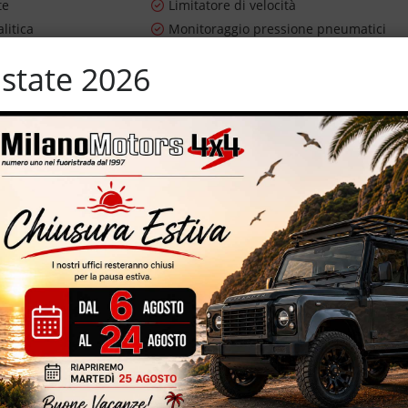
te
Limitatore di velocità
litica
Monitoraggio pressione pneumatici
lettrica sedili
Schermo multifunzione interamente
state 2026
digitale
ioggia
Sensori di parcheggio posteriori
avigazione
Sistema di visione notturna
m
Specchietti laterali elettrici
er parcheggio assistito
Touch screen
Vivavoce
ifunzione
estimento HSE – 249 CV – IVA esposta – digital cockpit – quadro
schermo touch screen – eleganti interni in pelle totale – euro 6B
ati, garantiti e tagliandati ufficiali Land Rover – sensori park –
i elettrici vernice metallizzata – unico proprietario