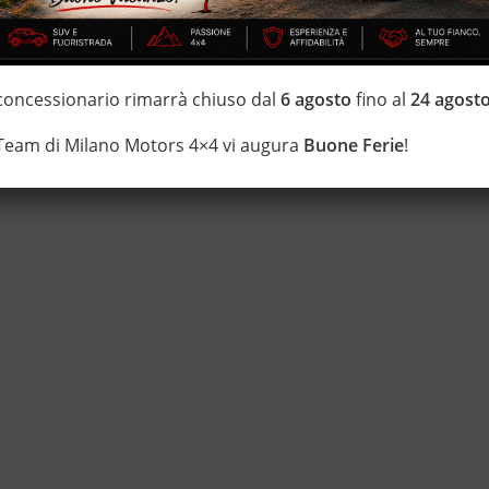
IZZATE CON TRATTAMENTI DI VAPORE, OZONO E
 concessionario rimarrà chiuso dal
6 agosto
fino al
24 agost
di estensione della garanzia con i leader del mercato ”Opteven” e
0 anni Numeri Uno Nei Fuoristrada con un’ esposizione da più di
 Team di Milano Motors 4×4 vi augura
Buone Ferie
!