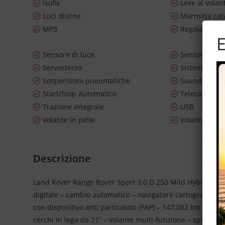
Isofix
Leve al volan
Luci diurne
Marmitta cata
MP3
Regolazione e
E
Sensore di luce
Sensore di p
Servosterzo
Sistema di n
Sospensioni pneumatiche
Sound syste
Start/Stop Automatico
Telecamera p
Trazione integrale
USB
Volante in pelle
Volante mult
Descrizione
Land Rover Range Rover Sport 3.0 D 250 Mild Hybrid – all
digitale – cambio automatico – navigatore cartografico – 
con dispositivo anti particolato (FAP) – 147.082 km certific
cerchi in lega da 21” – volante multi-funzione – specchiett