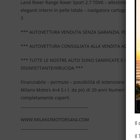
Land Rover Range Rover Sport 2.7 TDV6 – allestimento HSE 
eleganti interni in pelle totale – navigatore cartograrico 
3
*** AUTOVETTURA VENDUTA SENZA GARANZIA, POSSIBIL
*** AUTOVETTURA CONSIGLIATA ALLA VENDITA AD OPER
*** TUTTE LE NOSTRE AUTO SONO SANIFICATE E IGIEN
DISINFETTANTE/VIRUCIDA ***
Finanziabile – permute – possibilità di estensione della
Milano Motors 4×4 S.r.l. da più di 20 anni Numeri Uno N
completamente coperti
____________________________________
WWW.MILANOMOTORS4X4.COM
Il
____________________________________
Il