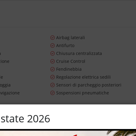
Airbag laterali
Antifurto
a
Chiusura centralizzata
zione
Cruise Control
Fendinebbia
le
Regolazione elettrica sedili
ioggia
Sensori di parcheggio posteriori
avigazione
Sospensioni pneumatiche
state 2026