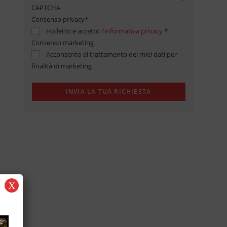
CAPTCHA
Consenso privacy
*
Ho letto e accetto
l'informativa privacy
*
Consenso marketing
Acconsento al trattamento dei miei dati per
finalità di marketing
X