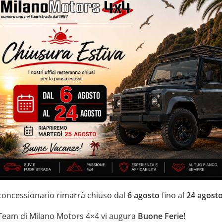
– cerchi in lega da 20” – 287.258 km certificati e garantiti –
– sensori park – volante multifunzione – specchietti elettrici – euro
E PROVA SU STRADA PRIMA DELLA VENDITA ***
ATORE DEL SETTORE – NON VIENE FORNITA GARANZIA ***
IZZATE CON TRATTAMENTI DI VAPORE, OZONO E
 garanzia con i leader del mercato ”Opteven” e ”Mapfre Warranty” –
ei Fuoristrada con un’ esposizione da più di 1.500 mq
 concessionario rimarrà chiuso dal
6 agosto
fino al
24 agost
 Team di Milano Motors 4×4 vi augura
Buone Ferie
!