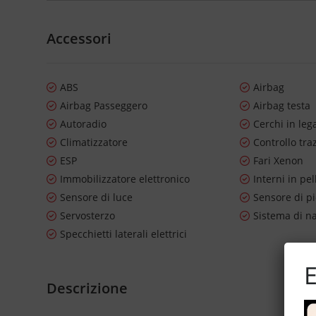
Accessori
ABS
Airbag
Airbag Passeggero
Airbag testa
Autoradio
Cerchi in leg
Climatizzatore
Controllo tra
ESP
Fari Xenon
Immobilizzatore elettronico
Interni in pel
Sensore di luce
Sensore di p
Servosterzo
Sistema di n
Specchietti laterali elettrici
E
Descrizione