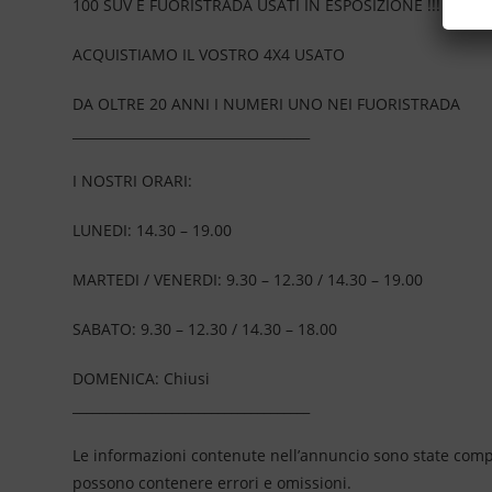
100 SUV E FUORISTRADA USATI IN ESPOSIZIONE !!!
ACQUISTIAMO IL VOSTRO 4X4 USATO
DA OLTRE 20 ANNI I NUMERI UNO NEI FUORISTRADA
____________________________________
I NOSTRI ORARI:
LUNEDI: 14.30 – 19.00
MARTEDI / VENERDI: 9.30 – 12.30 / 14.30 – 19.00
SABATO: 9.30 – 12.30 / 14.30 – 18.00
DOMENICA: Chiusi
____________________________________
Le informazioni contenute nell’annuncio sono state compil
possono contenere errori e omissioni.