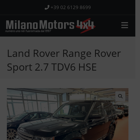
Salta
+39 02 6129 8699
al
contenuto
Land Rover Range Rover
Sport 2.7 TDV6 HSE
🔍