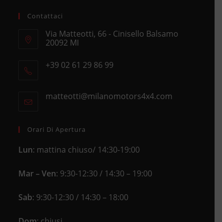
Contattaci
Via Matteotti, 66 - Cinisello Balsamo
20092 MI
Opens
+39 02 61 29 86 99
in
Opens
a
in
new
matteotti@milanomotors4x4.com
Opens
your
tab
in
application
your
application
Orari Di Apertura
Lun
: mattina chiuso/ 14:30-19:00
Mar – Ven
: 9:30-12:30 / 14:30 – 19:00
Sab
: 9:30-12:30 / 14:30 – 18:00
Dom
: chiusi