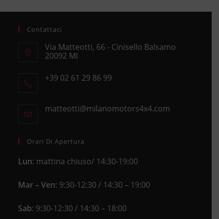
Contattaci
Via Matteotti, 66 - Cinisello Balsamo
20092 MI
Opens
+39 02 61 29 86 99
in
Opens
a
in
new
matteotti@milanomotors4x4.com
Opens
your
tab
in
application
your
application
Orari Di Apertura
Lun
: mattina chiuso/ 14:30-19:00
Mar – Ven
: 9:30-12:30 / 14:30 – 19:00
Sab
: 9:30-12:30 / 14:30 – 18:00