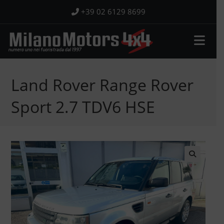
Salta
+39 02 6129 8699
al
contenuto
Land Rover Range Rover
Sport 2.7 TDV6 HSE
🔍