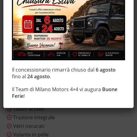
Regolazione elettrica sedili
Sensore di luce
Sensore di pioggia
Sensori di parcheggio posteriori
Servosterzo
Sistema di navigazione
Sistema di visione notturna
Sospensioni pneumatiche
Il concessionario rimarrà chiuso dal
6 agosto
Sospensioni sportive
fino al
24 agosto
.
Sound system
Il Team di Milano Motors 4×4 vi augura
Buone
Specchietti laterali elettrici
Ferie
!
Start/Stop Automatico
Touch screen
Trazione integrale
Vetri oscurati
Volante in pelle