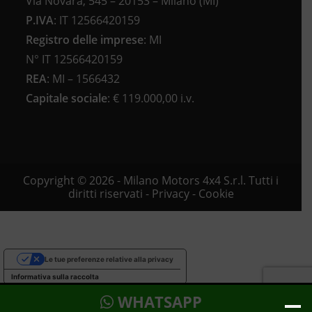
Via Novara, 545 – 20153 – Milano (MI)
P.IVA
:
IT 12566420159
Registro delle imprese
:
MI
N°
IT 12566420159
REA
:
MI – 1566432
Capitale sociale
: €
119.000,00 i.v.
Copyright © 2026 - Milano Motors 4x4 S.r.l. Tutti i
diritti riservati -
Privacy
-
Cookie
Le tue preferenze relative alla privacy
Informativa sulla raccolta
WHATSAPP