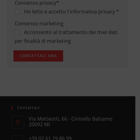
Consenso privacy
*
Ho letto e accetto
l'informativa privacy
*
Consenso marketing
Acconsento al trattamento dei miei dati
per finalità di marketing
Contattaci
Via Matteotti, 66 - Cinisello Balsamo
20092 MI
Opens
+39 02 61 29 86 99
in