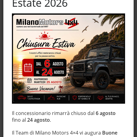
Estate 2026
Fari LED
Fendinebbia
Frenata d'emergenza assistita
Hill holder
Immobilizzatore elettronico
Isofix
Leve al volante
Marmitta catalitica
Monitoraggio pressione pneumatici
MP3
Portellone posteriore elettrico
Regolazione elettrica sedili
Sedile posteriore sdoppiato
Il concessionario rimarrà chiuso dal
6 agosto
Sensore di luce
fino al
24 agosto
.
Sensore di pioggia
Il Team di Milano Motors 4×4 vi augura
Buone
Sensori di parcheggio anteriori