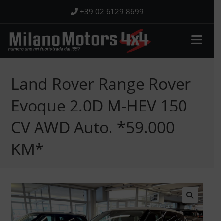
Salta
+39 02 6129 8699
al
contenuto
Land Rover Range Rover
Evoque 2.0D M-HEV 150
CV AWD Auto. *59.000
KM*
🔍