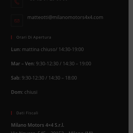
Opens
a
in
new
matteotti@milanomotors4x4.com
Opens
your
tab
in
application
your
application
Orari Di Apertura
Lun
: mattina chiuso/ 14:30-19:00
Mar – Ven
: 9:30-12:30 / 14:30 – 19:00
Sab
: 9:30-12:30 / 14:30 – 18:00
Dom
: chiusi
Dati Fiscali
Milano Motors 4×4 S.r.l.