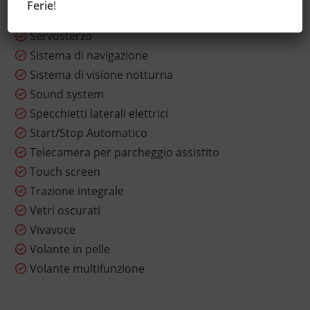
Ferie
!
Sensori di parcheggio posteriori
Servosterzo
Sistema di navigazione
Sistema di visione notturna
Sound system
Specchietti laterali elettrici
Start/Stop Automatico
Telecamera per parcheggio assistito
Touch screen
Trazione integrale
Vetri oscurati
Vivavoce
Volante in pelle
Volante multifunzione