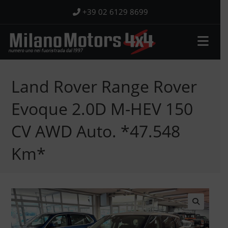
Salta
+39 02 6129 8699
al
contenuto
Land Rover Range Rover
Evoque 2.0D M-HEV 150
CV AWD Auto. *47.548
Km*
🔍