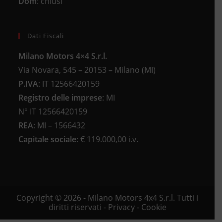
Dom
: chiusi
Dati Fiscali
Milano Motors 4×4 S.r.l.
Via Novara, 545 – 20153 – Milano (MI)
P.IVA
:
IT 12566420159
Registro delle imprese
:
MI
N°
IT 12566420159
REA
:
MI – 1566432
Capitale sociale
: €
119.000,00 i.v.
Copyright © 2026 - Milano Motors 4x4 S.r.l. Tutti i
diritti riservati -
Privacy
-
Cookie