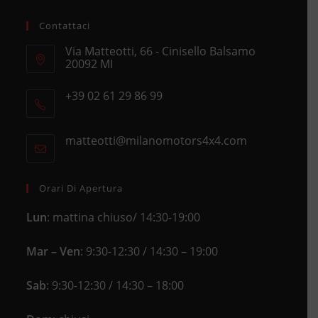
Contattaci
Via Matteotti, 66 - Cinisello Balsamo
20092 MI
Opens
+39 02 61 29 86 99
in
Opens
a
in
new
matteotti@milanomotors4x4.com
Opens
your
tab
in
application
your
application
Orari Di Apertura
Lun
: mattina chiuso/ 14:30-19:00
Mar – Ven
: 9:30-12:30 / 14:30 – 19:00
Sab
: 9:30-12:30 / 14:30 – 18:00